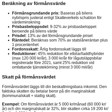
Beräkning av förmånsvärde
Förmånsgrundande pris:
Baseras på bilens
nybilspris justerat enligt Skatteverkets schablon för
värdeminskning
Prisbasbeloppsdel:
9-32% av prisbasbeloppet
beroende på bilens värde
Prisdel:
13% av det förmånsgrundande priset
Räntedel:
Beräknas som 70% av statslåneräntan plus
1 procentenhet
Fordonsskatt:
Årlig fordonsskatt läggs till
Reduktioner:
45% reduktion för elbilar/laddhybrider
(max 120 000 kr/år), 3 000 kr/år för lågutsläppsbilar
registrerade före 2021, samt 25% reduktion vid
omfattande tjänstekörning (minst 3 000 mil/år)
Skatt på förmånsvärdet
Förmånsvärdet läggs till din beskattningsbara inkomst. Den
faktiska skatten du betalar beror på din marginalskatt
(kommunalskatt + statlig skatt).
Exempel:
Om förmånsvärdet är 5 000 kr/månad (60 000 kr/
år) och din marginalskatt är 32%, blir skatten cirka 19 200 kr/