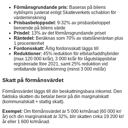
Förmånsgrundande pris:
Baseras på bilens
nybilspris justerat enligt Skatteverkets schablon för
värdeminskning
Prisbasbeloppsdel:
9-32% av prisbasbeloppet
beroende på bilens värde
Prisdel:
13% av det förmånsgrundande priset
Räntedel:
Beräknas som 70% av statslåneräntan plus
1 procentenhet
Fordonsskatt:
Årlig fordonsskatt läggs till
Reduktioner:
45% reduktion för elbilar/laddhybrider
(max 120 000 kr/år), 3 000 kr/år för lågutsläppsbilar
registrerade före 2021, samt 25% reduktion vid
omfattande tjänstekörning (minst 3 000 mil/år)
Skatt på förmånsvärdet
Förmånsvärdet läggs till din beskattningsbara inkomst. Den
faktiska skatten du betalar beror på din marginalskatt
(kommunalskatt + statlig skatt).
Exempel:
Om förmånsvärdet är 5 000 kr/månad (60 000 kr/
år) och din marginalskatt är 32%, blir skatten cirka 19 200 kr/
år eller 1 600 kr/månad.