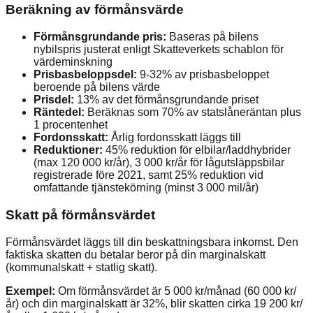
Beräkning av förmånsvärde
Förmånsgrundande pris:
Baseras på bilens
nybilspris justerat enligt Skatteverkets schablon för
värdeminskning
Prisbasbeloppsdel:
9-32% av prisbasbeloppet
beroende på bilens värde
Prisdel:
13% av det förmånsgrundande priset
Räntedel:
Beräknas som 70% av statslåneräntan plus
1 procentenhet
Fordonsskatt:
Årlig fordonsskatt läggs till
Reduktioner:
45% reduktion för elbilar/laddhybrider
(max 120 000 kr/år), 3 000 kr/år för lågutsläppsbilar
registrerade före 2021, samt 25% reduktion vid
omfattande tjänstekörning (minst 3 000 mil/år)
Skatt på förmånsvärdet
Förmånsvärdet läggs till din beskattningsbara inkomst. Den
faktiska skatten du betalar beror på din marginalskatt
(kommunalskatt + statlig skatt).
Exempel:
Om förmånsvärdet är 5 000 kr/månad (60 000 kr/
år) och din marginalskatt är 32%, blir skatten cirka 19 200 kr/