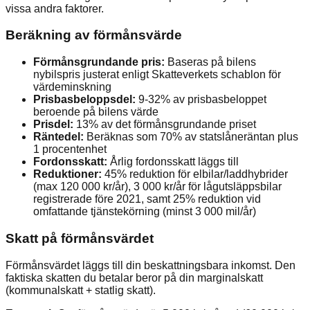
vissa andra faktorer.
Beräkning av förmånsvärde
Förmånsgrundande pris:
Baseras på bilens
nybilspris justerat enligt Skatteverkets schablon för
värdeminskning
Prisbasbeloppsdel:
9-32% av prisbasbeloppet
beroende på bilens värde
Prisdel:
13% av det förmånsgrundande priset
Räntedel:
Beräknas som 70% av statslåneräntan plus
1 procentenhet
Fordonsskatt:
Årlig fordonsskatt läggs till
Reduktioner:
45% reduktion för elbilar/laddhybrider
(max 120 000 kr/år), 3 000 kr/år för lågutsläppsbilar
registrerade före 2021, samt 25% reduktion vid
omfattande tjänstekörning (minst 3 000 mil/år)
Skatt på förmånsvärdet
Förmånsvärdet läggs till din beskattningsbara inkomst. Den
faktiska skatten du betalar beror på din marginalskatt
(kommunalskatt + statlig skatt).