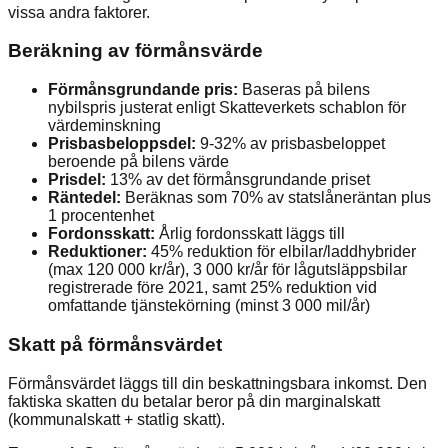
vissa andra faktorer.
Beräkning av förmånsvärde
Förmånsgrundande pris:
Baseras på bilens
nybilspris justerat enligt Skatteverkets schablon för
värdeminskning
Prisbasbeloppsdel:
9-32% av prisbasbeloppet
beroende på bilens värde
Prisdel:
13% av det förmånsgrundande priset
Räntedel:
Beräknas som 70% av statslåneräntan plus
1 procentenhet
Fordonsskatt:
Årlig fordonsskatt läggs till
Reduktioner:
45% reduktion för elbilar/laddhybrider
(max 120 000 kr/år), 3 000 kr/år för lågutsläppsbilar
registrerade före 2021, samt 25% reduktion vid
omfattande tjänstekörning (minst 3 000 mil/år)
Skatt på förmånsvärdet
Förmånsvärdet läggs till din beskattningsbara inkomst. Den
faktiska skatten du betalar beror på din marginalskatt
(kommunalskatt + statlig skatt).