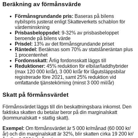
Beräkning av förmånsvärde
Förmånsgrundande pris:
Baseras på bilens
nybilspris justerat enligt Skatteverkets schablon för
värdeminskning
Prisbasbeloppsdel:
9-32% av prisbasbeloppet
beroende på bilens värde
Prisdel:
13% av det förmånsgrundande priset
Räntedel:
Beräknas som 70% av statslåneräntan plus
1 procentenhet
Fordonsskatt:
Årlig fordonsskatt läggs till
Reduktioner:
45% reduktion för elbilar/laddhybrider
(max 120 000 kr/år), 3 000 kr/år för lågutsläppsbilar
registrerade före 2021, samt 25% reduktion vid
omfattande tjänstekörning (minst 3 000 mil/år)
Skatt på förmånsvärdet
Förmånsvärdet läggs till din beskattningsbara inkomst. Den
faktiska skatten du betalar beror på din marginalskatt
(kommunalskatt + statlig skatt).
Exempel:
Om förmånsvärdet är 5 000 kr/månad (60 000 kr/
år) och din marginalskatt är 32%, blir skatten cirka 19 200 kr/