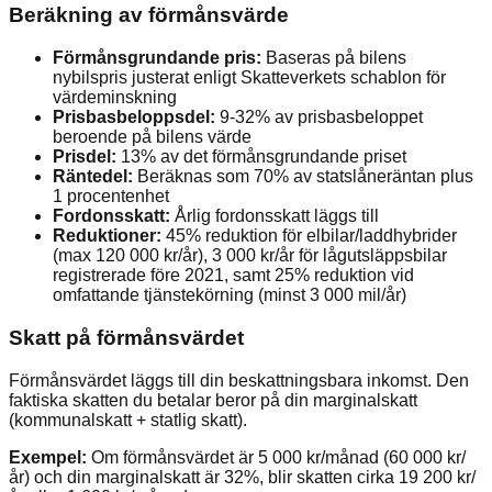
Beräkning av förmånsvärde
Förmånsgrundande pris:
Baseras på bilens
nybilspris justerat enligt Skatteverkets schablon för
värdeminskning
Prisbasbeloppsdel:
9-32% av prisbasbeloppet
beroende på bilens värde
Prisdel:
13% av det förmånsgrundande priset
Räntedel:
Beräknas som 70% av statslåneräntan plus
1 procentenhet
Fordonsskatt:
Årlig fordonsskatt läggs till
Reduktioner:
45% reduktion för elbilar/laddhybrider
(max 120 000 kr/år), 3 000 kr/år för lågutsläppsbilar
registrerade före 2021, samt 25% reduktion vid
omfattande tjänstekörning (minst 3 000 mil/år)
Skatt på förmånsvärdet
Förmånsvärdet läggs till din beskattningsbara inkomst. Den
faktiska skatten du betalar beror på din marginalskatt
(kommunalskatt + statlig skatt).
Exempel:
Om förmånsvärdet är 5 000 kr/månad (60 000 kr/
år) och din marginalskatt är 32%, blir skatten cirka 19 200 kr/