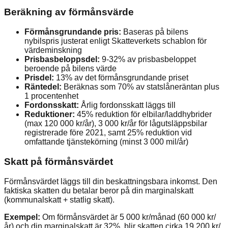
Beräkning av förmånsvärde
Förmånsgrundande pris:
Baseras på bilens
nybilspris justerat enligt Skatteverkets schablon för
värdeminskning
Prisbasbeloppsdel:
9-32% av prisbasbeloppet
beroende på bilens värde
Prisdel:
13% av det förmånsgrundande priset
Räntedel:
Beräknas som 70% av statslåneräntan plus
1 procentenhet
Fordonsskatt:
Årlig fordonsskatt läggs till
Reduktioner:
45% reduktion för elbilar/laddhybrider
(max 120 000 kr/år), 3 000 kr/år för lågutsläppsbilar
registrerade före 2021, samt 25% reduktion vid
omfattande tjänstekörning (minst 3 000 mil/år)
Skatt på förmånsvärdet
Förmånsvärdet läggs till din beskattningsbara inkomst. Den
faktiska skatten du betalar beror på din marginalskatt
(kommunalskatt + statlig skatt).
Exempel:
Om förmånsvärdet är 5 000 kr/månad (60 000 kr/
år) och din marginalskatt är 32%, blir skatten cirka 19 200 kr/