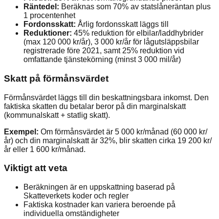
Räntedel:
Beräknas som 70% av statslåneräntan plus
1 procentenhet
Fordonsskatt:
Årlig fordonsskatt läggs till
Reduktioner:
45% reduktion för elbilar/laddhybrider
(max 120 000 kr/år), 3 000 kr/år för lågutsläppsbilar
registrerade före 2021, samt 25% reduktion vid
omfattande tjänstekörning (minst 3 000 mil/år)
Skatt på förmånsvärdet
Förmånsvärdet läggs till din beskattningsbara inkomst. Den
faktiska skatten du betalar beror på din marginalskatt
(kommunalskatt + statlig skatt).
Exempel:
Om förmånsvärdet är 5 000 kr/månad (60 000 kr/
år) och din marginalskatt är 32%, blir skatten cirka 19 200 kr/
år eller 1 600 kr/månad.
Viktigt att veta
Beräkningen är en uppskattning baserad på
Skatteverkets koder och regler
Faktiska kostnader kan variera beroende på
individuella omständigheter