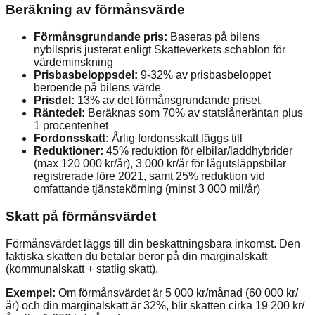
Beräkning av förmånsvärde
Förmånsgrundande pris:
Baseras på bilens
nybilspris justerat enligt Skatteverkets schablon för
värdeminskning
Prisbasbeloppsdel:
9-32% av prisbasbeloppet
beroende på bilens värde
Prisdel:
13% av det förmånsgrundande priset
Räntedel:
Beräknas som 70% av statslåneräntan plus
1 procentenhet
Fordonsskatt:
Årlig fordonsskatt läggs till
Reduktioner:
45% reduktion för elbilar/laddhybrider
(max 120 000 kr/år), 3 000 kr/år för lågutsläppsbilar
registrerade före 2021, samt 25% reduktion vid
omfattande tjänstekörning (minst 3 000 mil/år)
Skatt på förmånsvärdet
Förmånsvärdet läggs till din beskattningsbara inkomst. Den
faktiska skatten du betalar beror på din marginalskatt
(kommunalskatt + statlig skatt).
Exempel:
Om förmånsvärdet är 5 000 kr/månad (60 000 kr/
år) och din marginalskatt är 32%, blir skatten cirka 19 200 kr/