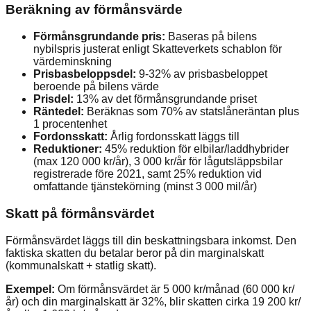
Beräkning av förmånsvärde
Förmånsgrundande pris:
Baseras på bilens
nybilspris justerat enligt Skatteverkets schablon för
värdeminskning
Prisbasbeloppsdel:
9-32% av prisbasbeloppet
beroende på bilens värde
Prisdel:
13% av det förmånsgrundande priset
Räntedel:
Beräknas som 70% av statslåneräntan plus
1 procentenhet
Fordonsskatt:
Årlig fordonsskatt läggs till
Reduktioner:
45% reduktion för elbilar/laddhybrider
(max 120 000 kr/år), 3 000 kr/år för lågutsläppsbilar
registrerade före 2021, samt 25% reduktion vid
omfattande tjänstekörning (minst 3 000 mil/år)
Skatt på förmånsvärdet
Förmånsvärdet läggs till din beskattningsbara inkomst. Den
faktiska skatten du betalar beror på din marginalskatt
(kommunalskatt + statlig skatt).
Exempel:
Om förmånsvärdet är 5 000 kr/månad (60 000 kr/
år) och din marginalskatt är 32%, blir skatten cirka 19 200 kr/