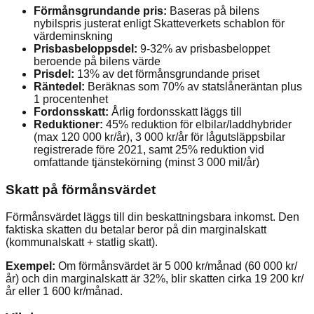
Förmånsgrundande pris:
Baseras på bilens
nybilspris justerat enligt Skatteverkets schablon för
värdeminskning
Prisbasbeloppsdel:
9-32% av prisbasbeloppet
beroende på bilens värde
Prisdel:
13% av det förmånsgrundande priset
Räntedel:
Beräknas som 70% av statslåneräntan plus
1 procentenhet
Fordonsskatt:
Årlig fordonsskatt läggs till
Reduktioner:
45% reduktion för elbilar/laddhybrider
(max 120 000 kr/år), 3 000 kr/år för lågutsläppsbilar
registrerade före 2021, samt 25% reduktion vid
omfattande tjänstekörning (minst 3 000 mil/år)
Skatt på förmånsvärdet
Förmånsvärdet läggs till din beskattningsbara inkomst. Den
faktiska skatten du betalar beror på din marginalskatt
(kommunalskatt + statlig skatt).
Exempel:
Om förmånsvärdet är 5 000 kr/månad (60 000 kr/
år) och din marginalskatt är 32%, blir skatten cirka 19 200 kr/
år eller 1 600 kr/månad.