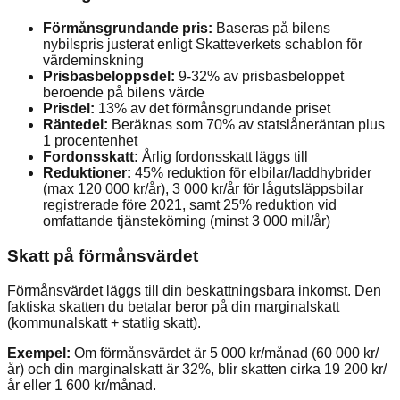
Förmånsgrundande pris:
Baseras på bilens
nybilspris justerat enligt Skatteverkets schablon för
värdeminskning
Prisbasbeloppsdel:
9-32% av prisbasbeloppet
beroende på bilens värde
Prisdel:
13% av det förmånsgrundande priset
Räntedel:
Beräknas som 70% av statslåneräntan plus
1 procentenhet
Fordonsskatt:
Årlig fordonsskatt läggs till
Reduktioner:
45% reduktion för elbilar/laddhybrider
(max 120 000 kr/år), 3 000 kr/år för lågutsläppsbilar
registrerade före 2021, samt 25% reduktion vid
omfattande tjänstekörning (minst 3 000 mil/år)
Skatt på förmånsvärdet
Förmånsvärdet läggs till din beskattningsbara inkomst. Den
faktiska skatten du betalar beror på din marginalskatt
(kommunalskatt + statlig skatt).
Exempel:
Om förmånsvärdet är 5 000 kr/månad (60 000 kr/
år) och din marginalskatt är 32%, blir skatten cirka 19 200 kr/
år eller 1 600 kr/månad.