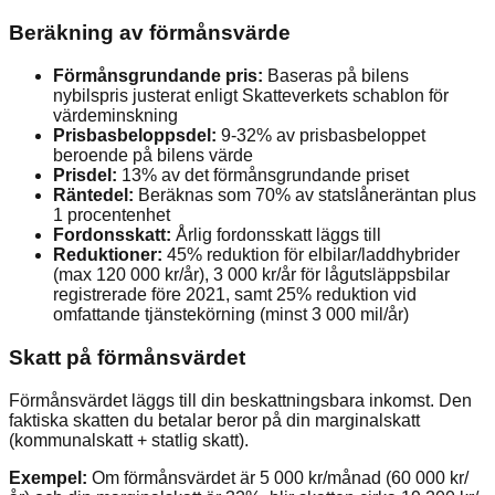
Beräkning av förmånsvärde
Förmånsgrundande pris:
Baseras på bilens
nybilspris justerat enligt Skatteverkets schablon för
värdeminskning
Prisbasbeloppsdel:
9-32% av prisbasbeloppet
beroende på bilens värde
Prisdel:
13% av det förmånsgrundande priset
Räntedel:
Beräknas som 70% av statslåneräntan plus
1 procentenhet
Fordonsskatt:
Årlig fordonsskatt läggs till
Reduktioner:
45% reduktion för elbilar/laddhybrider
(max 120 000 kr/år), 3 000 kr/år för lågutsläppsbilar
registrerade före 2021, samt 25% reduktion vid
omfattande tjänstekörning (minst 3 000 mil/år)
Skatt på förmånsvärdet
Förmånsvärdet läggs till din beskattningsbara inkomst. Den
faktiska skatten du betalar beror på din marginalskatt
(kommunalskatt + statlig skatt).
Exempel:
Om förmånsvärdet är 5 000 kr/månad (60 000 kr/