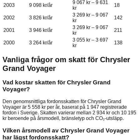
9 067 kr
–
9 631
2003
9 098 kr
/år
18
kr
3 269 kr
–
9 067
2002
3 826 kr
/år
142
kr
3 269 kr
–
9 067
2001
3 946 kr
/år
211
kr
3 055 kr
–
3 697
2000
3 264 kr
/år
138
kr
Vanliga frågor om skatt för
Chrysler
Grand Voyager
Vad kostar skatten för Chrysler Grand
Voyager?
Den genomsnittliga fordonsskatten för Chrysler Grand
Voyager är 5 558 kr per år, baserat på 1 947 registrerade
fordon i Sverige. Skatten varierar mellan 2 934 kr och 10 195
kr beroende på årsmodell, bränsletyp och CO₂-utsläpp.
Vilken årsmodell av Chrysler Grand Voyager
har lägst fordonsskatt?