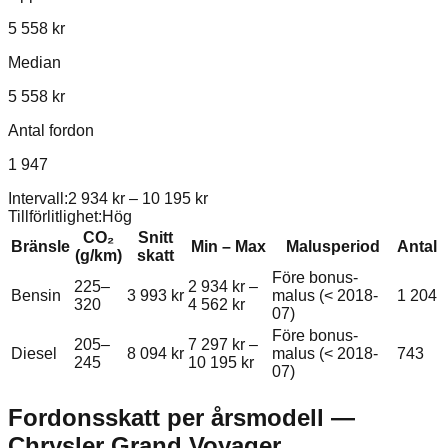
5 558 kr
Median
5 558 kr
Antal fordon
1 947
Intervall:
2 934 kr
–
10 195 kr
Tillförlitlighet:
Hög
CO₂
Snitt
Bränsle
Min – Max
Malusperiod
Antal
(g/km)
skatt
Före bonus-
225–
2 934 kr
–
Bensin
3 993 kr
malus (< 2018-
1 204
320
4 562 kr
07)
Före bonus-
205–
7 297 kr
–
Diesel
8 094 kr
malus (< 2018-
743
245
10 195 kr
07)
Fordonsskatt per årsmodell —
Chrysler
Grand Voyager