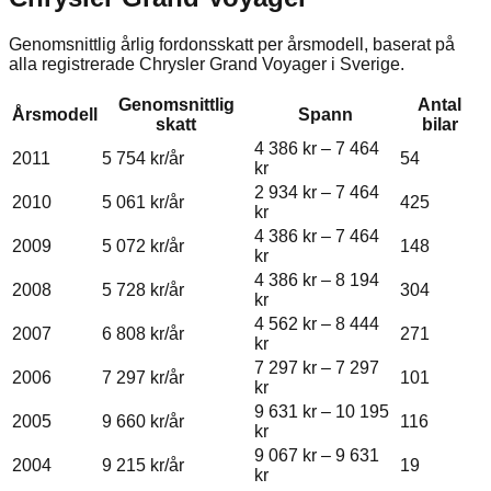
Genomsnittlig årlig fordonsskatt per årsmodell, baserat på
alla registrerade
Chrysler
Grand Voyager
i Sverige.
Genomsnittlig
Antal
Årsmodell
Spann
skatt
bilar
4 386 kr
–
7 464
2011
5 754 kr
/år
54
kr
2 934 kr
–
7 464
2010
5 061 kr
/år
425
kr
4 386 kr
–
7 464
2009
5 072 kr
/år
148
kr
4 386 kr
–
8 194
2008
5 728 kr
/år
304
kr
4 562 kr
–
8 444
2007
6 808 kr
/år
271
kr
7 297 kr
–
7 297
2006
7 297 kr
/år
101
kr
9 631 kr
–
10 195
2005
9 660 kr
/år
116
kr
9 067 kr
–
9 631
2004
9 215 kr
/år
19
kr