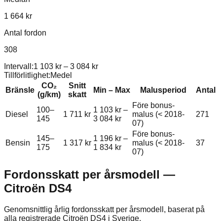
1 664 kr
Antal fordon
308
Intervall:
1 103 kr
–
3 084 kr
Tillförlitlighet:
Medel
CO₂
Snitt
Bränsle
Min – Max
Malusperiod
Antal
(g/km)
skatt
Före bonus-
100–
1 103 kr
–
Diesel
1 711 kr
malus (< 2018-
271
145
3 084 kr
07)
Före bonus-
145–
1 196 kr
–
Bensin
1 317 kr
malus (< 2018-
37
175
1 834 kr
07)
Fordonsskatt per årsmodell —
Citroën
DS4
Genomsnittlig årlig fordonsskatt per årsmodell, baserat på
alla registrerade
Citroën
DS4
i Sverige.