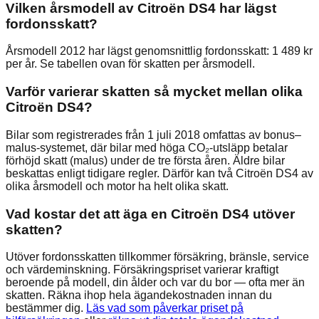
Vilken årsmodell av Citroën DS4 har lägst
fordonsskatt?
Årsmodell 2012 har lägst genomsnittlig fordonsskatt: 1 489 kr
per år. Se tabellen ovan för skatten per årsmodell.
Varför varierar skatten så mycket mellan olika
Citroën DS4?
Bilar som registrerades från 1 juli 2018 omfattas av bonus–
malus-systemet, där bilar med höga CO₂-utsläpp betalar
förhöjd skatt (malus) under de tre första åren. Äldre bilar
beskattas enligt tidigare regler. Därför kan två Citroën DS4 av
olika årsmodell och motor ha helt olika skatt.
Vad kostar det att äga en Citroën DS4 utöver
skatten?
Utöver fordonsskatten tillkommer försäkring, bränsle, service
och värdeminskning. Försäkringspriset varierar kraftigt
beroende på modell, din ålder och var du bor — ofta mer än
skatten. Räkna ihop hela ägandekostnaden innan du
bestämmer dig.
Läs vad som påverkar priset på