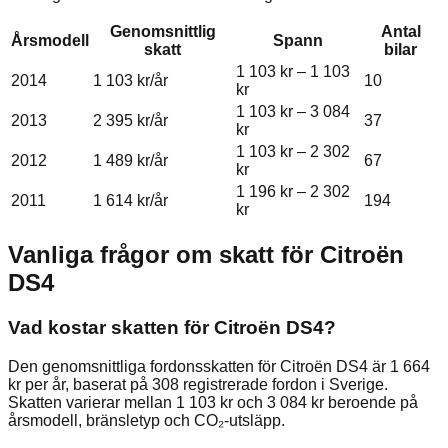
Genomsnittlig
Antal
Årsmodell
Spann
skatt
bilar
1 103 kr
–
1 103
2014
1 103 kr
/år
10
kr
1 103 kr
–
3 084
2013
2 395 kr
/år
37
kr
1 103 kr
–
2 302
2012
1 489 kr
/år
67
kr
1 196 kr
–
2 302
2011
1 614 kr
/år
194
kr
Vanliga frågor om skatt för
Citroën
DS4
Vad kostar skatten för Citroën DS4?
Den genomsnittliga fordonsskatten för Citroën DS4 är 1 664
kr per år, baserat på 308 registrerade fordon i Sverige.
Skatten varierar mellan 1 103 kr och 3 084 kr beroende på
årsmodell, bränsletyp och CO₂-utsläpp.