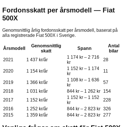
Fordonsskatt per årsmodell —
Fiat
500X
Genomsnittlig årlig fordonsskatt per årsmodell, baserat på
alla registrerade
Fiat
500X
i Sverige.
Genomsnittlig
Antal
Årsmodell
Spann
skatt
bilar
1 174 kr
–
2 716
2021
1 437 kr
/år
28
kr
1 152 kr
–
1 174
2020
1 154 kr
/år
11
kr
1 108 kr
–
1 636
2019
1 366 kr
/år
57
kr
2018
1 031 kr
/år
844 kr
–
1 262 kr
154
1 152 kr
–
1 152
2017
1 152 kr
/år
228
kr
2016
1 252 kr
/år
844 kr
–
2 823 kr
326
2015
1 359 kr
/år
844 kr
–
2 823 kr
277