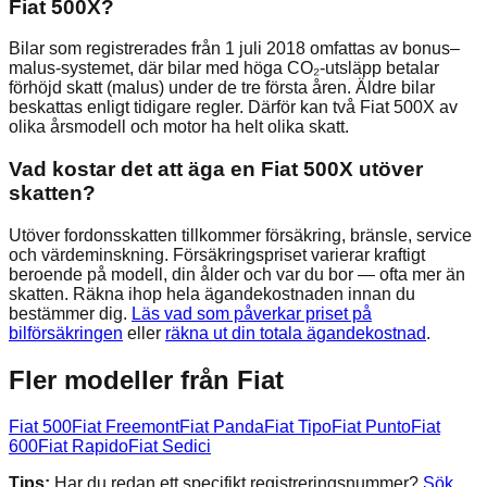
Fiat 500X?
Bilar som registrerades från 1 juli 2018 omfattas av bonus–
malus-systemet, där bilar med höga CO₂-utsläpp betalar
förhöjd skatt (malus) under de tre första åren. Äldre bilar
beskattas enligt tidigare regler. Därför kan två Fiat 500X av
olika årsmodell och motor ha helt olika skatt.
Vad kostar det att äga en Fiat 500X utöver
skatten?
Utöver fordonsskatten tillkommer försäkring, bränsle, service
och värdeminskning. Försäkringspriset varierar kraftigt
beroende på modell, din ålder och var du bor — ofta mer än
skatten. Räkna ihop hela ägandekostnaden innan du
bestämmer dig.
Läs vad som påverkar priset på
bilförsäkringen
eller
räkna ut din totala ägandekostnad
.
Fler modeller från
Fiat
Fiat
500
Fiat
Freemont
Fiat
Panda
Fiat
Tipo
Fiat
Punto
Fiat
600
Fiat
Rapido
Fiat
Sedici
Tips:
Har du redan ett specifikt registreringsnummer?
Sök