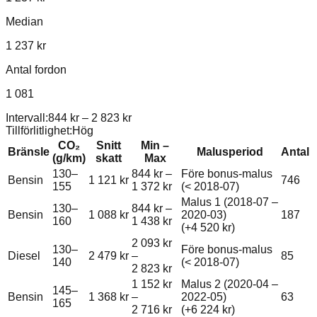
Median
1 237 kr
Antal fordon
1 081
Intervall:
844 kr
–
2 823 kr
Tillförlitlighet:
Hög
CO₂
Snitt
Min –
Bränsle
Malusperiod
Antal
(g/km)
skatt
Max
130–
844 kr
–
Före bonus-malus
Bensin
1 121 kr
746
155
1 372 kr
(< 2018-07)
Malus 1 (2018-07 –
130–
844 kr
–
Bensin
1 088 kr
2020-03)
187
160
1 438 kr
(+
4 520 kr
)
2 093 kr
130–
Före bonus-malus
Diesel
2 479 kr
–
85
140
(< 2018-07)
2 823 kr
1 152 kr
Malus 2 (2020-04 –
145–
Bensin
1 368 kr
–
2022-05)
63
165
2 716 kr
(+
6 224 kr
)