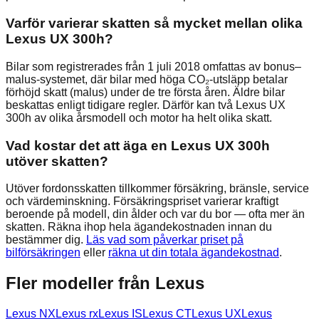
Varför varierar skatten så mycket mellan olika
Lexus UX 300h?
Bilar som registrerades från 1 juli 2018 omfattas av bonus–
malus-systemet, där bilar med höga CO₂-utsläpp betalar
förhöjd skatt (malus) under de tre första åren. Äldre bilar
beskattas enligt tidigare regler. Därför kan två Lexus UX
300h av olika årsmodell och motor ha helt olika skatt.
Vad kostar det att äga en Lexus UX 300h
utöver skatten?
Utöver fordonsskatten tillkommer försäkring, bränsle, service
och värdeminskning. Försäkringspriset varierar kraftigt
beroende på modell, din ålder och var du bor — ofta mer än
skatten. Räkna ihop hela ägandekostnaden innan du
bestämmer dig.
Läs vad som påverkar priset på
bilförsäkringen
eller
räkna ut din totala ägandekostnad
.
Fler modeller från
Lexus
Lexus
NX
Lexus
rx
Lexus
IS
Lexus
CT
Lexus
UX
Lexus