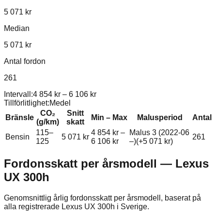
5 071 kr
Median
5 071 kr
Antal fordon
261
Intervall:
4 854 kr
–
6 106 kr
Tillförlitlighet:
Medel
CO₂
Snitt
Bränsle
Min – Max
Malusperiod
Antal
(g/km)
skatt
115–
4 854 kr
–
Malus 3 (2022-06
Bensin
5 071 kr
261
125
6 106 kr
–)
(+
5 071 kr
)
Fordonsskatt per årsmodell —
Lexus
UX 300h
Genomsnittlig årlig fordonsskatt per årsmodell, baserat på
alla registrerade
Lexus
UX 300h
i Sverige.