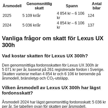
Genomsnittlig
Antal
Årsmodell
Spann
skatt
bilar
4 854 kr
–
6 106
2025
5 109 kr
/år
124
kr
4 854 kr
–
6 106
2024
5 036 kr
/år
137
kr
Vanliga frågor om skatt för
Lexus
UX
300h
Vad kostar skatten för Lexus UX 300h?
Den genomsnittliga fordonsskatten för Lexus UX 300h är
5 071 kr per år, baserat på 261 registrerade fordon i Sverige.
Skatten varierar mellan 4 854 kr och 6 106 kr beroende på
årsmodell, bränsletyp och CO₂-utsläpp.
Vilken årsmodell av Lexus UX 300h har lägst
fordonsskatt?
Årsmodell 2024 har lägst genomsnittlig fordonsskatt: 5 036 kr
per år. Se tabellen ovan för skatten per årsmodell.