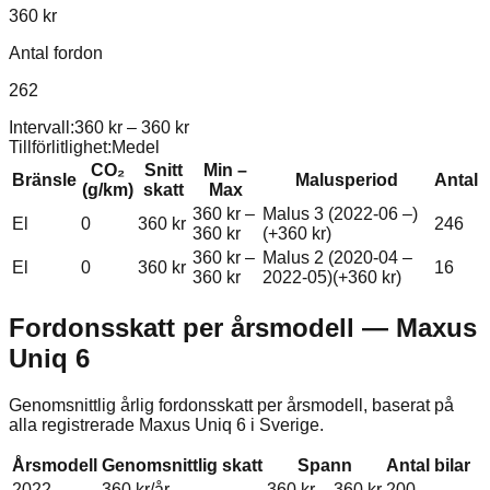
360 kr
Antal fordon
262
Intervall:
360 kr
–
360 kr
Tillförlitlighet:
Medel
CO₂
Snitt
Min –
Bränsle
Malusperiod
Antal
(g/km)
skatt
Max
360 kr
–
Malus 3 (2022-06 –)
El
0
360 kr
246
360 kr
(+
360 kr
)
360 kr
–
Malus 2 (2020-04 –
El
0
360 kr
16
360 kr
2022-05)
(+
360 kr
)
Fordonsskatt per årsmodell —
Maxus
Uniq 6
Genomsnittlig årlig fordonsskatt per årsmodell, baserat på
alla registrerade
Maxus
Uniq 6
i Sverige.
Årsmodell
Genomsnittlig skatt
Spann
Antal bilar
2022
360 kr
/år
360 kr
–
360 kr
200