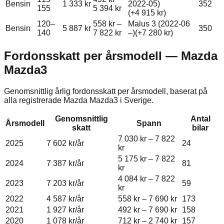
Bensin
1 333 kr
2022-05)
352
155
5 394 kr
(+
4 915 kr
)
120–
558 kr
–
Malus 3 (2022-06
Bensin
5 887 kr
350
140
7 822 kr
–)
(+
7 280 kr
)
Fordonsskatt per årsmodell —
Mazda
Mazda3
Genomsnittlig årlig fordonsskatt per årsmodell, baserat på
alla registrerade
Mazda
Mazda3
i Sverige.
Genomsnittlig
Antal
Årsmodell
Spann
skatt
bilar
7 030 kr
–
7 822
2025
7 602 kr
/år
24
kr
5 175 kr
–
7 822
2024
7 387 kr
/år
81
kr
4 084 kr
–
7 822
2023
7 203 kr
/år
59
kr
2022
4 587 kr
/år
558 kr
–
7 690 kr
173
2021
1 927 kr
/år
492 kr
–
7 690 kr
158
2020
1 078 kr
/år
712 kr
–
2 740 kr
157