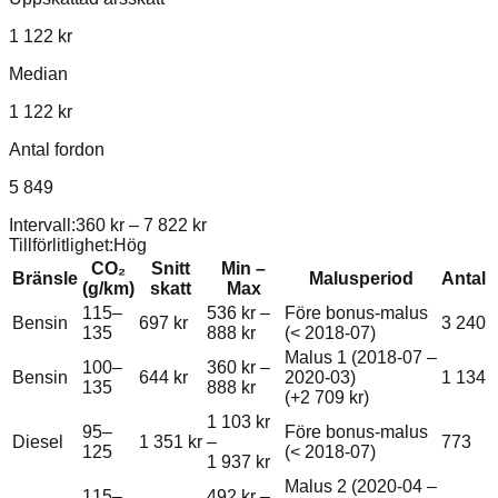
1 122 kr
Median
1 122 kr
Antal fordon
5 849
Intervall:
360 kr
–
7 822 kr
Tillförlitlighet:
Hög
CO₂
Snitt
Min –
Bränsle
Malusperiod
Antal
(g/km)
skatt
Max
115–
536 kr
–
Före bonus-malus
Bensin
697 kr
3 240
135
888 kr
(< 2018-07)
Malus 1 (2018-07 –
100–
360 kr
–
Bensin
644 kr
2020-03)
1 134
135
888 kr
(+
2 709 kr
)
1 103 kr
95–
Före bonus-malus
Diesel
1 351 kr
–
773
125
(< 2018-07)
1 937 kr
Malus 2 (2020-04 –
115–
492 kr
–