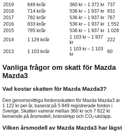
2019
649 kr
/år
360 kr
–
1 372 kr
737
2018
714 kr
/år
536 kr
–
1 937 kr
831
2017
782 kr
/år
536 kr
–
1 937 kr
767
2016
833 kr
/år
536 kr
–
1 937 kr
1 552
2015
785 kr
/år
536 kr
–
1 937 kr
1 028
1 103 kr
–
1 937
2014
1 129 kr
/år
222
kr
1 103 kr
–
1 103
2013
1 103 kr
/år
60
kr
Vanliga frågor om skatt för
Mazda
Mazda3
Vad kostar skatten för Mazda Mazda3?
Den genomsnittliga fordonsskatten för Mazda Mazda3 är
1 122 kr per år, baserat på 5 849 registrerade fordon i
Sverige. Skatten varierar mellan 360 kr och 7 822 kr
beroende på årsmodell, bränsletyp och CO₂-utsläpp.
Vilken årsmodell av Mazda Mazda3 har lägst