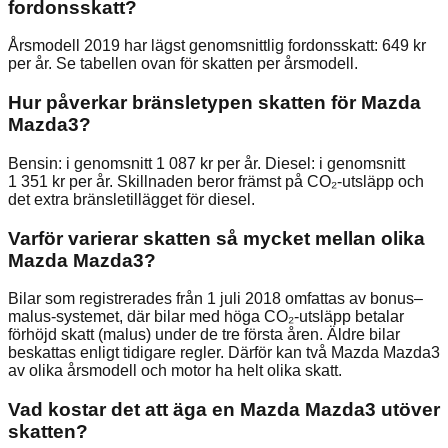
fordonsskatt?
Årsmodell 2019 har lägst genomsnittlig fordonsskatt: 649 kr
per år. Se tabellen ovan för skatten per årsmodell.
Hur påverkar bränsletypen skatten för Mazda
Mazda3?
Bensin: i genomsnitt 1 087 kr per år. Diesel: i genomsnitt
1 351 kr per år. Skillnaden beror främst på CO₂-utsläpp och
det extra bränsletillägget för diesel.
Varför varierar skatten så mycket mellan olika
Mazda Mazda3?
Bilar som registrerades från 1 juli 2018 omfattas av bonus–
malus-systemet, där bilar med höga CO₂-utsläpp betalar
förhöjd skatt (malus) under de tre första åren. Äldre bilar
beskattas enligt tidigare regler. Därför kan två Mazda Mazda3
av olika årsmodell och motor ha helt olika skatt.
Vad kostar det att äga en Mazda Mazda3 utöver
skatten?