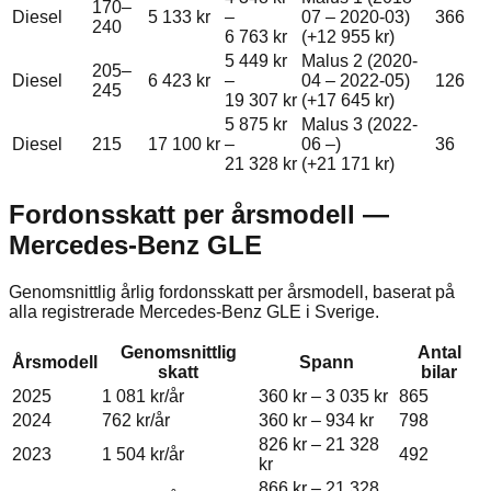
170–
Diesel
5 133 kr
–
07 – 2020-03)
366
240
6 763 kr
(+
12 955 kr
)
5 449 kr
Malus 2 (2020-
205–
Diesel
6 423 kr
–
04 – 2022-05)
126
245
19 307 kr
(+
17 645 kr
)
5 875 kr
Malus 3 (2022-
Diesel
215
17 100 kr
–
06 –)
36
21 328 kr
(+
21 171 kr
)
Fordonsskatt per årsmodell —
Mercedes-Benz
GLE
Genomsnittlig årlig fordonsskatt per årsmodell, baserat på
alla registrerade
Mercedes-Benz
GLE
i Sverige.
Genomsnittlig
Antal
Årsmodell
Spann
skatt
bilar
2025
1 081 kr
/år
360 kr
–
3 035 kr
865
2024
762 kr
/år
360 kr
–
934 kr
798
826 kr
–
21 328
2023
1 504 kr
/år
492
kr
866 kr
–
21 328