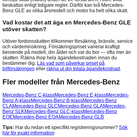
beskattas enligt tidigare regler. Därför kan två Mercedes-
Benz GLE av olika årsmodell och motor ha helt olika skatt.
Vad kostar det att äga en Mercedes-Benz GLE
utöver skatten?
Utöver fordonsskatten tillkommer försäkring, bränsle, service
och värdeminskning. Försäkringspriset varierar kraftigt
beroende på modell, din ålder och var du bor — ofta mer än
skatten. Räkna ihop hela ägandekostnaden innan du
bestämmer dig.
Läs vad som påverkar priset på
bilförsäkringen
eller
räkna ut din totala ägandekostnad
.
Fler modeller från
Mercedes-Benz
Mercedes-Benz
C-klass
Mercedes-Benz
E-klass
Mercedes-
Benz
A-klass
Mercedes-Benz
B-klass
Mercedes-Benz
CLA
Mercedes-Benz
GLC
Mercedes-Benz
GLA
Mercedes-
Benz
SLK
Mercedes-Benz
GLC-klass
Mercedes-Benz
EQE
Mercedes-Benz
EQA
Mercedes-Benz
GLB
Tips:
Har du redan ett specifikt registreringsnummer?
Sök
här för exakt information