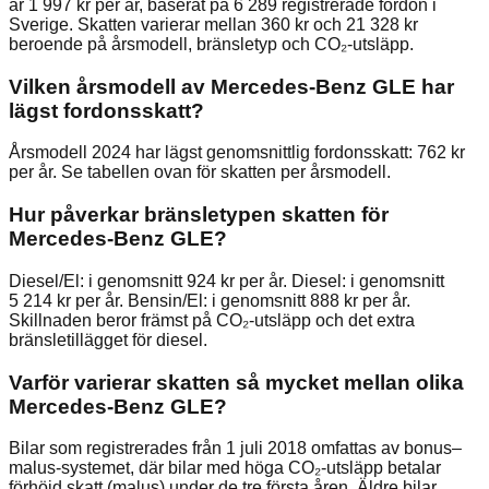
är 1 997 kr per år, baserat på 6 289 registrerade fordon i
Sverige. Skatten varierar mellan 360 kr och 21 328 kr
beroende på årsmodell, bränsletyp och CO₂-utsläpp.
Vilken årsmodell av Mercedes-Benz GLE har
lägst fordonsskatt?
Årsmodell 2024 har lägst genomsnittlig fordonsskatt: 762 kr
per år. Se tabellen ovan för skatten per årsmodell.
Hur påverkar bränsletypen skatten för
Mercedes-Benz GLE?
Diesel/El: i genomsnitt 924 kr per år. Diesel: i genomsnitt
5 214 kr per år. Bensin/El: i genomsnitt 888 kr per år.
Skillnaden beror främst på CO₂-utsläpp och det extra
bränsletillägget för diesel.
Varför varierar skatten så mycket mellan olika
Mercedes-Benz GLE?
Bilar som registrerades från 1 juli 2018 omfattas av bonus–
malus-systemet, där bilar med höga CO₂-utsläpp betalar
förhöjd skatt (malus) under de tre första åren. Äldre bilar