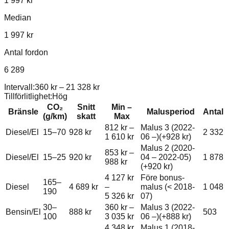
1 997 kr
Median
1 997 kr
Antal fordon
6 289
Intervall:
360 kr
–
21 328 kr
Tillförlitlighet:
Hög
CO₂
Snitt
Min –
Bränsle
Malusperiod
Antal
(g/km)
skatt
Max
812 kr
–
Malus 3 (2022-
Diesel/El
15–70
928 kr
2 332
1 610 kr
06 –)
(+
928 kr
)
Malus 2 (2020-
853 kr
–
Diesel/El
15–25
920 kr
04 – 2022-05)
1 878
988 kr
(+
920 kr
)
4 127 kr
Före bonus-
165–
Diesel
4 689 kr
–
malus (< 2018-
1 048
190
5 326 kr
07)
30–
360 kr
–
Malus 3 (2022-
Bensin/El
888 kr
503
100
3 035 kr
06 –)
(+
888 kr
)
4 348 kr
Malus 1 (2018-