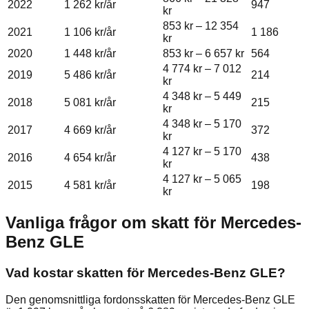
2022
1 262 kr
/år
947
kr
853 kr
–
12 354
2021
1 106 kr
/år
1 186
kr
2020
1 448 kr
/år
853 kr
–
6 657 kr
564
4 774 kr
–
7 012
2019
5 486 kr
/år
214
kr
4 348 kr
–
5 449
2018
5 081 kr
/år
215
kr
4 348 kr
–
5 170
2017
4 669 kr
/år
372
kr
4 127 kr
–
5 170
2016
4 654 kr
/år
438
kr
4 127 kr
–
5 065
2015
4 581 kr
/år
198
kr
Vanliga frågor om skatt för
Mercedes-
Benz
GLE
Vad kostar skatten för Mercedes-Benz GLE?
Den genomsnittliga fordonsskatten för Mercedes-Benz GLE