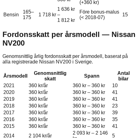
(+
360 kr
)
1 636 kr
165–
Före bonus-malus
Bensin
1 718 kr
–
15
175
(< 2018-07)
1 812 kr
Fordonsskatt per årsmodell —
Nissan
NV200
Genomsnittlig årlig fordonsskatt per årsmodell, baserat på
alla registrerade
Nissan
NV200
i Sverige.
Genomsnittlig
Antal
Årsmodell
Spann
skatt
bilar
2021
360 kr
/år
360 kr
–
360 kr
10
2020
360 kr
/år
360 kr
–
360 kr
41
2019
360 kr
/år
360 kr
–
360 kr
41
2018
360 kr
/år
360 kr
–
360 kr
23
2017
360 kr
/år
360 kr
–
360 kr
39
2016
360 kr
/år
360 kr
–
360 kr
35
2015
360 kr
/år
360 kr
–
360 kr
41
2 093 kr
–
2 146
2014
2 104 kr
/år
5