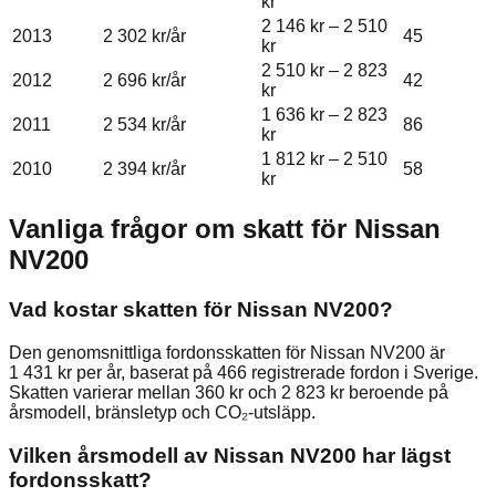
kr
2 146 kr
–
2 510
2013
2 302 kr
/år
45
kr
2 510 kr
–
2 823
2012
2 696 kr
/år
42
kr
1 636 kr
–
2 823
2011
2 534 kr
/år
86
kr
1 812 kr
–
2 510
2010
2 394 kr
/år
58
kr
Vanliga frågor om skatt för
Nissan
NV200
Vad kostar skatten för Nissan NV200?
Den genomsnittliga fordonsskatten för Nissan NV200 är
1 431 kr per år, baserat på 466 registrerade fordon i Sverige.
Skatten varierar mellan 360 kr och 2 823 kr beroende på
årsmodell, bränsletyp och CO₂-utsläpp.
Vilken årsmodell av Nissan NV200 har lägst
fordonsskatt?