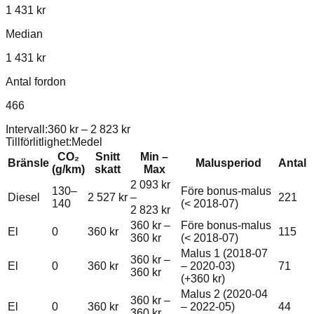
1 431 kr
Median
1 431 kr
Antal fordon
466
Intervall:
360 kr
–
2 823 kr
Tillförlitlighet:
Medel
CO₂
Snitt
Min –
Bränsle
Malusperiod
Antal
(g/km)
skatt
Max
2 093 kr
130–
Före bonus-malus
Diesel
2 527 kr
–
221
140
(< 2018-07)
2 823 kr
360 kr
–
Före bonus-malus
El
0
360 kr
115
360 kr
(< 2018-07)
Malus 1 (2018-07
360 kr
–
El
0
360 kr
– 2020-03)
71
360 kr
(+
360 kr
)
Malus 2 (2020-04
360 kr
–
El
0
360 kr
– 2022-05)
44
360 kr