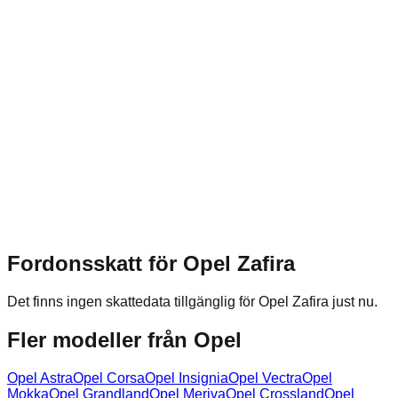
Fordonsskatt för
Opel
Zafira
Det finns ingen skattedata tillgänglig för
Opel
Zafira
just nu.
Fler modeller från
Opel
Opel
Astra
Opel
Corsa
Opel
Insignia
Opel
Vectra
Opel
Mokka
Opel
Grandland
Opel
Meriva
Opel
Crossland
Opel