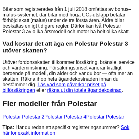
Bilar som registrerades från 1 juli 2018 omfattas av bonus–
malus-systemet, där bilar med höga CO₂-utsläpp betalar
förhöjd skatt (malus) under de tre första åren. Äldre bilar
beskattas enligt tidigare regler. Därför kan två Polestar
Polestar 3 av olika årsmodell och motor ha helt olika skatt.
Vad kostar det att äga en Polestar Polestar 3
utöver skatten?
Utöver fordonsskatten tillkommer försäkring, bränsle, service
och värdeminskning. Försäkringspriset varierar kraftigt
beroende på modell, din ålder och var du bor — ofta mer än
skatten. Räkna ihop hela ägandekostnaden innan du
bestämmer dig.
Läs vad som påverkar priset på
bilförsäkringen
eller
räkna ut din totala ägandekostnad
.
Fler modeller från
Polestar
Polestar
Polestar 2
Polestar
Polestar 4
Polestar
Polestar
Tips:
Har du redan ett specifikt registreringsnummer?
Sök
här för exakt information