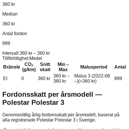
360 kr
Median
360 kr
Antal fordon
999
Intervall:
360 kr
–
360 kr
Tillförlitlighet:
Medel
CO₂
Snitt
Min –
Bränsle
Malusperiod
Antal
(g/km)
skatt
Max
360 kr
–
Malus 3 (2022-06
El
0
360 kr
999
360 kr
–)
(+
360 kr
)
Fordonsskatt per årsmodell —
Polestar
Polestar 3
Genomsnittlig årlig fordonsskatt per årsmodell, baserat på
alla registrerade
Polestar
Polestar 3
i Sverige.