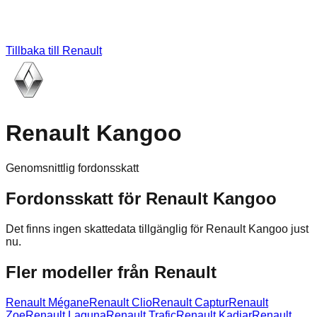
Tillbaka till
Renault
Renault Kangoo
Genomsnittlig fordonsskatt
Fordonsskatt för
Renault
Kangoo
Det finns ingen skattedata tillgänglig för
Renault
Kangoo
just
nu.
Fler modeller från
Renault
Renault
Mégane
Renault
Clio
Renault
Captur
Renault
Zoe
Renault
Laguna
Renault
Trafic
Renault
Kadjar
Renault