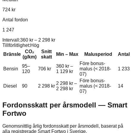
724 kr
Antal fordon
1 247
Intervall:
360 kr
–
2 298 kr
Tillförlitlighet:
Hög
CO₂
Snitt
Bränsle
Min – Max
Malusperiod
Antal
(g/km)
skatt
Före bonus-
95–
360 kr
–
Bensin
706 kr
malus (< 2018-
1 233
120
1 129 kr
07)
Före bonus-
2 298 kr
–
Diesel
90
2 298 kr
malus (< 2018-
14
2 298 kr
07)
Fordonsskatt per årsmodell —
Smart
Fortwo
Genomsnittlig årlig fordonsskatt per årsmodell, baserat på
alla registrerade
Smart
Fortwo
i Sverige.