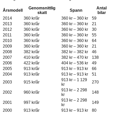
Genomsnittlig
Antal
Årsmodell
Spann
skatt
bilar
2014
360 kr
/år
360 kr
–
360 kr
59
2013
360 kr
/år
360 kr
–
360 kr
21
2012
360 kr
/år
360 kr
–
360 kr
30
2011
360 kr
/år
360 kr
–
360 kr
55
2010
360 kr
/år
360 kr
–
360 kr
64
2009
360 kr
/år
360 kr
–
360 kr
21
2008
382 kr
/år
382 kr
–
382 kr
46
2007
410 kr
/år
382 kr
–
470 kr
138
2006
422 kr
/år
404 kr
–
536 kr
49
2005
913 kr
/år
913 kr
–
913 kr
66
2004
913 kr
/år
913 kr
–
913 kr
51
913 kr
–
1 129
2003
915 kr
/år
270
kr
913 kr
–
2 298
2002
960 kr
/år
148
kr
913 kr
–
2 298
2001
997 kr
/år
149
kr
2000
913 kr
/år
913 kr
–
913 kr
80