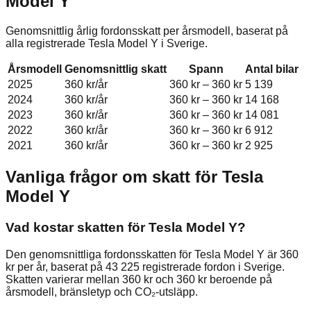
Model Y
Genomsnittlig årlig fordonsskatt per årsmodell, baserat på
alla registrerade
Tesla
Model Y
i Sverige.
Årsmodell
Genomsnittlig skatt
Spann
Antal bilar
2025
360 kr
/år
360 kr
–
360 kr
5 139
2024
360 kr
/år
360 kr
–
360 kr
14 168
2023
360 kr
/år
360 kr
–
360 kr
14 081
2022
360 kr
/år
360 kr
–
360 kr
6 912
2021
360 kr
/år
360 kr
–
360 kr
2 925
Vanliga frågor om skatt för
Tesla
Model Y
Vad kostar skatten för Tesla Model Y?
Den genomsnittliga fordonsskatten för Tesla Model Y är 360
kr per år, baserat på 43 225 registrerade fordon i Sverige.
Skatten varierar mellan 360 kr och 360 kr beroende på
årsmodell, bränsletyp och CO₂-utsläpp.