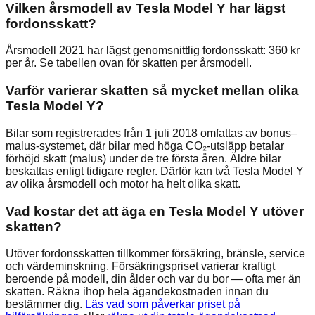
Vilken årsmodell av Tesla Model Y har lägst
fordonsskatt?
Årsmodell 2021 har lägst genomsnittlig fordonsskatt: 360 kr
per år. Se tabellen ovan för skatten per årsmodell.
Varför varierar skatten så mycket mellan olika
Tesla Model Y?
Bilar som registrerades från 1 juli 2018 omfattas av bonus–
malus-systemet, där bilar med höga CO₂-utsläpp betalar
förhöjd skatt (malus) under de tre första åren. Äldre bilar
beskattas enligt tidigare regler. Därför kan två Tesla Model Y
av olika årsmodell och motor ha helt olika skatt.
Vad kostar det att äga en Tesla Model Y utöver
skatten?
Utöver fordonsskatten tillkommer försäkring, bränsle, service
och värdeminskning. Försäkringspriset varierar kraftigt
beroende på modell, din ålder och var du bor — ofta mer än
skatten. Räkna ihop hela ägandekostnaden innan du
bestämmer dig.
Läs vad som påverkar priset på