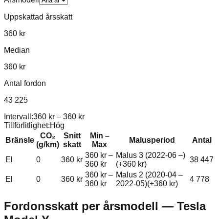
Uppskattad årsskatt
360 kr
Median
360 kr
Antal fordon
43 225
Intervall:
360 kr
–
360 kr
Tillförlitlighet:
Hög
CO₂
Snitt
Min –
Bränsle
Malusperiod
Antal
(g/km)
skatt
Max
360 kr
–
Malus 3 (2022-06 –)
El
0
360 kr
38 447
360 kr
(+
360 kr
)
360 kr
–
Malus 2 (2020-04 –
El
0
360 kr
4 778
360 kr
2022-05)
(+
360 kr
)
Fordonsskatt per årsmodell —
Tesla