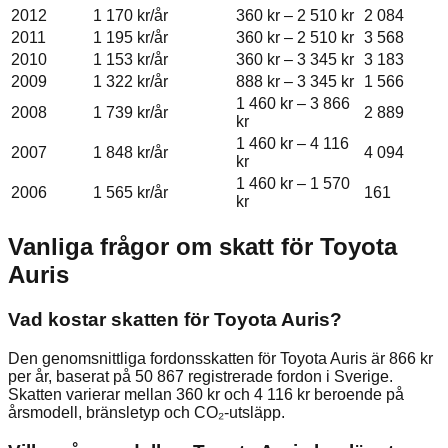
2012
1 170 kr
/år
360 kr
–
2 510 kr
2 084
2011
1 195 kr
/år
360 kr
–
2 510 kr
3 568
2010
1 153 kr
/år
360 kr
–
3 345 kr
3 183
2009
1 322 kr
/år
888 kr
–
3 345 kr
1 566
1 460 kr
–
3 866
2008
1 739 kr
/år
2 889
kr
1 460 kr
–
4 116
2007
1 848 kr
/år
4 094
kr
1 460 kr
–
1 570
2006
1 565 kr
/år
161
kr
Vanliga frågor om skatt för
Toyota
Auris
Vad kostar skatten för Toyota Auris?
Den genomsnittliga fordonsskatten för Toyota Auris är 866 kr
per år, baserat på 50 867 registrerade fordon i Sverige.
Skatten varierar mellan 360 kr och 4 116 kr beroende på
årsmodell, bränsletyp och CO₂-utsläpp.