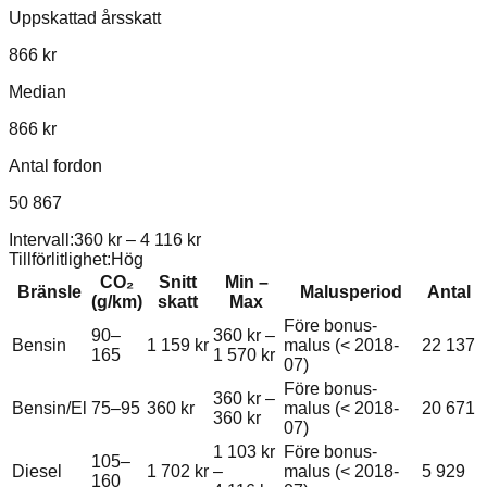
Uppskattad årsskatt
866 kr
Median
866 kr
Antal fordon
50 867
Intervall:
360 kr
–
4 116 kr
Tillförlitlighet:
Hög
CO₂
Snitt
Min –
Bränsle
Malusperiod
Antal
(g/km)
skatt
Max
Före bonus-
90–
360 kr
–
Bensin
1 159 kr
malus (< 2018-
22 137
165
1 570 kr
07)
Före bonus-
360 kr
–
Bensin/El
75–95
360 kr
malus (< 2018-
20 671
360 kr
07)
1 103 kr
Före bonus-
105–
Diesel
1 702 kr
–
malus (< 2018-
5 929
160