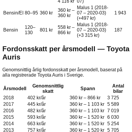
4 116 kr
07)
Malus 1 (2018-
360 kr
–
Bensin/El
80–95
360 kr
07 – 2020-03)
1 943
360 kr
(+
497 kr
)
Malus 1 (2018-
120–
558 kr
–
Bensin
801 kr
07 – 2020-03)
187
130
866 kr
(+
3 315 kr
)
Fordonsskatt per årsmodell —
Toyota
Auris
Genomsnittlig årlig fordonsskatt per årsmodell, baserat på
alla registrerade
Toyota
Auris
i Sverige.
Genomsnittlig
Antal
Årsmodell
Spann
skatt
bilar
2018
402 kr
/år
360 kr
–
866 kr
3 725
2017
445 kr
/år
360 kr
–
1 103 kr
5 589
2016
482 kr
/år
360 kr
–
1 103 kr
7 019
2015
593 kr
/år
360 kr
–
1 520 kr
6 030
2014
663 kr
/år
360 kr
–
1 520 kr
5 254
2013
757 kr
/år
360 kr
–
1 520 kr
5 705