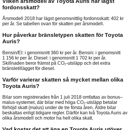
Vilken årsmodell av Toyota Auris har lägst
fordonsskatt?
Årsmodell 2018 har lägst genomsnittlig fordonsskatt: 402 kr
per år. Se tabellen ovan för skatten per årsmodell.
Hur påverkar bränsletypen skatten för Toyota
Auris?
Bensin/El: i genomsnitt 360 kr per år. Bensin: i genomsnitt
1 156 kr per år. Diesel: i genomsnitt 1 702 kr per år.
Skillnaden beror främst på CO₂-utsläpp och det extra
bränsletillägget för diesel.
Varför varierar skatten så mycket mellan olika
Toyota Auris?
Bilar som registrerades från 1 juli 2018 omfattas av bonus–
malus-systemet, där bilar med höga CO₂-utsläpp betalar
förhöjd skatt (malus) under de tre första åren. Äldre bilar
beskattas enligt tidigare regler. Därför kan två Toyota Auris av
olika årsmodell och motor ha helt olika skatt.
Vad kostar det att äga en Toyota Auris utöver