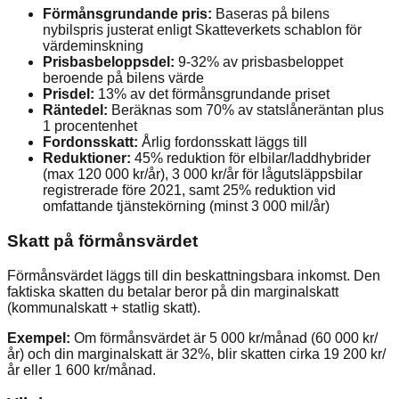
Förmånsgrundande pris:
Baseras på bilens
nybilspris justerat enligt Skatteverkets schablon för
värdeminskning
Prisbasbeloppsdel:
9-32% av prisbasbeloppet
beroende på bilens värde
Prisdel:
13% av det förmånsgrundande priset
Räntedel:
Beräknas som 70% av statslåneräntan plus
1 procentenhet
Fordonsskatt:
Årlig fordonsskatt läggs till
Reduktioner:
45% reduktion för elbilar/laddhybrider
(max 120 000 kr/år), 3 000 kr/år för lågutsläppsbilar
registrerade före 2021, samt 25% reduktion vid
omfattande tjänstekörning (minst 3 000 mil/år)
Skatt på förmånsvärdet
Förmånsvärdet läggs till din beskattningsbara inkomst. Den
faktiska skatten du betalar beror på din marginalskatt
(kommunalskatt + statlig skatt).
Exempel:
Om förmånsvärdet är 5 000 kr/månad (60 000 kr/
år) och din marginalskatt är 32%, blir skatten cirka 19 200 kr/
år eller 1 600 kr/månad.