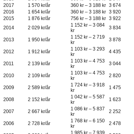
2017
1 570 kr
/år
360 kr
–
3 188 kr
3 674
2016
1 654 kr
/år
360 kr
–
3 188 kr
3 920
2015
1 876 kr
/år
756 kr
–
3 188 kr
3 922
1 152 kr
–
3 084
2014
2 029 kr
/år
3 834
kr
1 152 kr
–
2 719
2013
1 950 kr
/år
3 878
kr
1 103 kr
–
3 293
2012
1 912 kr
/år
4 435
kr
1 103 kr
–
4 753
2011
2 139 kr
/år
3 044
kr
1 103 kr
–
4 753
2010
2 109 kr
/år
2 820
kr
1 724 kr
–
3 918
2009
2 589 kr
/år
1 475
kr
1 042 kr
–
5 587
2008
2 152 kr
/år
1 623
kr
1 086 kr
–
5 837
2007
2 667 kr
/år
2 252
kr
1 768 kr
–
6 150
2006
2 728 kr
/år
2 478
kr
1 985 kr
–
7 939