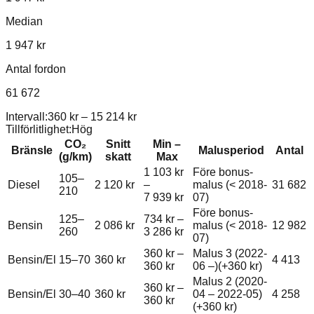
Median
1 947 kr
Antal fordon
61 672
Intervall:
360 kr
–
15 214 kr
Tillförlitlighet:
Hög
CO₂
Snitt
Min –
Bränsle
Malusperiod
Antal
(g/km)
skatt
Max
1 103 kr
Före bonus-
105–
Diesel
2 120 kr
–
malus (< 2018-
31 682
210
7 939 kr
07)
Före bonus-
125–
734 kr
–
Bensin
2 086 kr
malus (< 2018-
12 982
260
3 286 kr
07)
360 kr
–
Malus 3 (2022-
Bensin/El
15–70
360 kr
4 413
360 kr
06 –)
(+
360 kr
)
Malus 2 (2020-
360 kr
–
Bensin/El
30–40
360 kr
04 – 2022-05)
4 258
360 kr
(+
360 kr
)