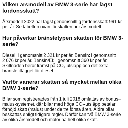
Vilken årsmodell av BMW 3-serie har lägst
fordonsskatt?
Årsmodell 2022 har lägst genomsnittlig fordonsskatt: 991 kr
per år. Se tabellen ovan för skatten per årsmodell.
Hur påverkar bränsletypen skatten för BMW 3-
serie?
Diesel: i genomsnitt 2 321 kr per år. Bensin: i genomsnitt
2 076 kr per år. Bensin/El: i genomsnitt 360 kr per år.
Skillnaden beror främst på CO₂-utsläpp och det extra
bränsletillägget för diesel.
Varför varierar skatten så mycket mellan olika
BMW 3-serie?
Bilar som registrerades från 1 juli 2018 omfattas av bonus–
malus-systemet, där bilar med höga CO₂-utsläpp betalar
förhöjd skatt (malus) under de tre första åren. Äldre bilar
beskattas enligt tidigare regler. Därför kan två BMW 3-serie
av olika årsmodell och motor ha helt olika skatt.