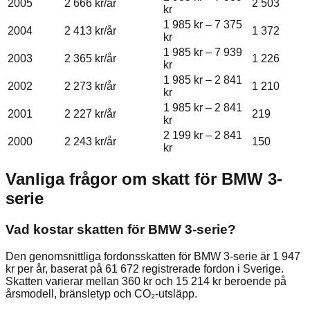
2005
2 666 kr
/år
2 503
kr
1 985 kr
–
7 375
2004
2 413 kr
/år
1 372
kr
1 985 kr
–
7 939
2003
2 365 kr
/år
1 226
kr
1 985 kr
–
2 841
2002
2 273 kr
/år
1 210
kr
1 985 kr
–
2 841
2001
2 227 kr
/år
219
kr
2 199 kr
–
2 841
2000
2 243 kr
/år
150
kr
Vanliga frågor om skatt för
BMW
3-
serie
Vad kostar skatten för BMW 3-serie?
Den genomsnittliga fordonsskatten för BMW 3-serie är 1 947
kr per år, baserat på 61 672 registrerade fordon i Sverige.
Skatten varierar mellan 360 kr och 15 214 kr beroende på
årsmodell, bränsletyp och CO₂-utsläpp.