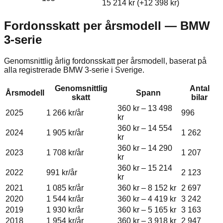
15 214 kr
(+
12 398 kr
)
Fordonsskatt per årsmodell —
BMW
3-serie
Genomsnittlig årlig fordonsskatt per årsmodell, baserat på
alla registrerade
BMW
3-serie
i Sverige.
Genomsnittlig
Antal
Årsmodell
Spann
skatt
bilar
360 kr
–
13 498
2025
1 266 kr
/år
996
kr
360 kr
–
14 554
2024
1 905 kr
/år
1 262
kr
360 kr
–
14 290
2023
1 708 kr
/år
1 207
kr
360 kr
–
15 214
2022
991 kr
/år
2 123
kr
2021
1 085 kr
/år
360 kr
–
8 152 kr
2 697
2020
1 544 kr
/år
360 kr
–
4 419 kr
3 242
2019
1 930 kr
/år
360 kr
–
5 165 kr
3 163
2018
1 954 kr
/år
360 kr
–
3 918 kr
2 947