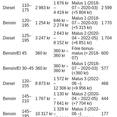
1 676 kr
Malus 1 (2018-
110–
Diesel
2 983 kr
–
07 – 2020-03)
2 599
175
4 419 kr
(+
5 804 kr
)
Malus 1 (2018-
120–
646 kr
–
Bensin
1 254 kr
07 – 2020-03)
1 770
195
2 274 kr
(+
5 315 kr
)
2 643 kr
Malus 2 (2020-
125–
Diesel
3 247 kr
–
04 – 2022-05)
1 704
195
8 152 kr
(+
6 851 kr
)
Före bonus-
360 kr
–
Bensin/El
45
360 kr
malus (< 2018-
600
360 kr
07)
Malus 1 (2018-
360 kr
–
Bensin/El
30–45
360 kr
07 – 2020-03)
577
360 kr
(+
360 kr
)
1 572 kr
Malus 3 (2022-
120–
Diesel
8 873 kr
–
06 –)
466
155
12 306 kr
(+
9 956 kr
)
1 130 kr
Malus 2 (2020-
145–
Bensin
1 767 kr
–
04 – 2022-05)
444
210
7 641 kr
(+
7 704 kr
)
1 328 kr
Malus 3 (2022-
145–
Bensin
10 317 kr
–
06 –)
177
195