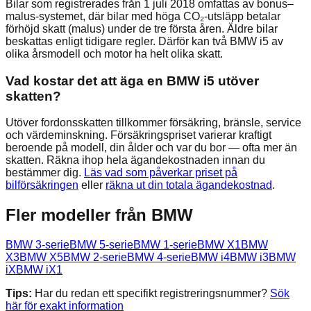
Bilar som registrerades från 1 juli 2018 omfattas av bonus–
malus-systemet, där bilar med höga CO₂-utsläpp betalar
förhöjd skatt (malus) under de tre första åren. Äldre bilar
beskattas enligt tidigare regler. Därför kan två BMW i5 av
olika årsmodell och motor ha helt olika skatt.
Vad kostar det att äga en BMW i5 utöver
skatten?
Utöver fordonsskatten tillkommer försäkring, bränsle, service
och värdeminskning. Försäkringspriset varierar kraftigt
beroende på modell, din ålder och var du bor — ofta mer än
skatten. Räkna ihop hela ägandekostnaden innan du
bestämmer dig.
Läs vad som påverkar priset på
bilförsäkringen
eller
räkna ut din totala ägandekostnad
.
Fler modeller från
BMW
BMW
3-serie
BMW
5-serie
BMW
1-serie
BMW
X1
BMW
X3
BMW
X5
BMW
2-serie
BMW
4-serie
BMW
i4
BMW
i3
BMW
iX
BMW
iX1
Tips:
Har du redan ett specifikt registreringsnummer?
Sök
här för exakt information