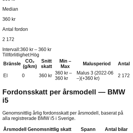
Median
360 kr
Antal fordon
2 172
Intervall:
360 kr
–
360 kr
Tillförlitlighet:
Hög
CO₂
Snitt
Min –
Bränsle
Malusperiod
Antal
(g/km)
skatt
Max
360 kr
–
Malus 3 (2022-06
El
0
360 kr
2 172
360 kr
–)
(+
360 kr
)
Fordonsskatt per årsmodell —
BMW
i5
Genomsnittlig årlig fordonsskatt per årsmodell, baserat på
alla registrerade
BMW
i5
i Sverige.
Årsmodell
Genomsnittlig skatt
Spann
Antal bilar