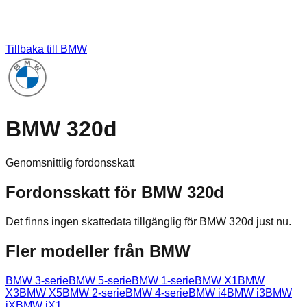
Tillbaka till
BMW
BMW 320d
Genomsnittlig fordonsskatt
Fordonsskatt för
BMW
320d
Det finns ingen skattedata tillgänglig för
BMW
320d
just nu.
Fler modeller från
BMW
BMW
3-serie
BMW
5-serie
BMW
1-serie
BMW
X1
BMW
X3
BMW
X5
BMW
2-serie
BMW
4-serie
BMW
i4
BMW
i3
BMW
iX
BMW
iX1