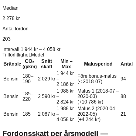
Median
2 278 kr
Antal fordon
203
Intervall:
1 944 kr
–
4 058 kr
Tillförlitlighet:
Medel
CO₂
Snitt
Min –
Bränsle
Malusperiod
Antal
(g/km)
skatt
Max
1 944 kr
180–
Före bonus-malus
Bensin
2 029 kr
–
94
190
(< 2018-07)
2 186 kr
1 988 kr
Malus 1 (2018-07 –
185–
Bensin
2 590 kr
–
2020-03)
88
220
2 824 kr
(+
10 786 kr
)
1 988 kr
Malus 2 (2020-04 –
Bensin
185
2 087 kr
–
2022-05)
21
4 058 kr
(+
4 244 kr
)
Fordonsskatt per årsmodell —