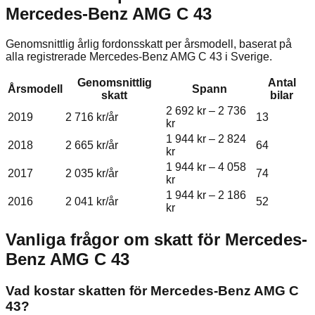
Mercedes-Benz
AMG C 43
Genomsnittlig årlig fordonsskatt per årsmodell, baserat på
alla registrerade
Mercedes-Benz
AMG C 43
i Sverige.
Genomsnittlig
Antal
Årsmodell
Spann
skatt
bilar
2 692 kr
–
2 736
2019
2 716 kr
/år
13
kr
1 944 kr
–
2 824
2018
2 665 kr
/år
64
kr
1 944 kr
–
4 058
2017
2 035 kr
/år
74
kr
1 944 kr
–
2 186
2016
2 041 kr
/år
52
kr
Vanliga frågor om skatt för
Mercedes-
Benz
AMG C 43
Vad kostar skatten för Mercedes-Benz AMG C
43?