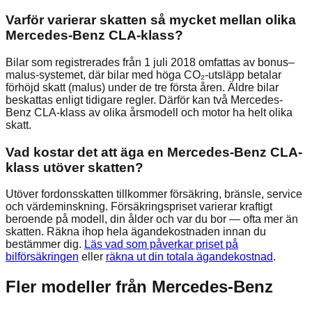
Varför varierar skatten så mycket mellan olika
Mercedes-Benz CLA-klass?
Bilar som registrerades från 1 juli 2018 omfattas av bonus–
malus-systemet, där bilar med höga CO₂-utsläpp betalar
förhöjd skatt (malus) under de tre första åren. Äldre bilar
beskattas enligt tidigare regler. Därför kan två Mercedes-
Benz CLA-klass av olika årsmodell och motor ha helt olika
skatt.
Vad kostar det att äga en Mercedes-Benz CLA-
klass utöver skatten?
Utöver fordonsskatten tillkommer försäkring, bränsle, service
och värdeminskning. Försäkringspriset varierar kraftigt
beroende på modell, din ålder och var du bor — ofta mer än
skatten. Räkna ihop hela ägandekostnaden innan du
bestämmer dig.
Läs vad som påverkar priset på
bilförsäkringen
eller
räkna ut din totala ägandekostnad
.
Fler modeller från
Mercedes-Benz