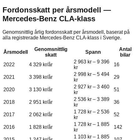
Fordonsskatt per årsmodell —
Mercedes-Benz
CLA-klass
Genomsnittlig årlig fordonsskatt per årsmodell, baserat på
alla registrerade
Mercedes-Benz
CLA-klass
i Sverige.
Genomsnittlig
Antal
Årsmodell
Spann
skatt
bilar
2 963 kr
–
9 396
2022
4 329 kr
/år
16
kr
2 998 kr
–
5 494
2021
3 398 kr
/år
29
kr
2 927 kr
–
3 460
2020
3 130 kr
/år
51
kr
2 536 kr
–
3 389
2018
2 951 kr
/år
36
kr
1 728 kr
–
2 536
2017
2 062 kr
/år
52
kr
1 728 kr
–
1 885
2016
1 828 kr
/år
142
kr
1 103 kr
–
1 885
2015
1 247 kr
/år
107