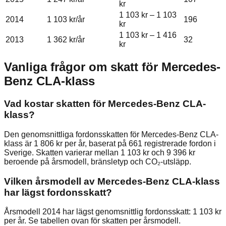
kr
1 103 kr
–
1 103
2014
1 103 kr
/år
196
kr
1 103 kr
–
1 416
2013
1 362 kr
/år
32
kr
Vanliga frågor om skatt för
Mercedes-
Benz
CLA-klass
Vad kostar skatten för Mercedes-Benz CLA-
klass?
Den genomsnittliga fordonsskatten för Mercedes-Benz CLA-
klass är 1 806 kr per år, baserat på 661 registrerade fordon i
Sverige. Skatten varierar mellan 1 103 kr och 9 396 kr
beroende på årsmodell, bränsletyp och CO₂-utsläpp.
Vilken årsmodell av Mercedes-Benz CLA-klass
har lägst fordonsskatt?
Årsmodell 2014 har lägst genomsnittlig fordonsskatt: 1 103 kr
per år. Se tabellen ovan för skatten per årsmodell.