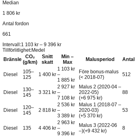
Median
1 806 kr
Antal fordon
661
Intervall:
1 103 kr
–
9 396 kr
Tillförlitlighet:
Medel
CO₂
Snitt
Min –
Bränsle
Malusperiod
Antal
(g/km)
skatt
Max
1 103 kr
105–
Före bonus-malus
Diesel
1 400 kr
–
512
125
(< 2018-07)
1 885 kr
2 927 kr
Malus 2 (2020-04 –
130–
Diesel
3 321 kr
–
2022-05)
88
145
7 108 kr
(+
6 975 kr
)
2 536 kr
Malus 1 (2018-07 –
120–
Diesel
2 818 kr
–
2020-03)
53
145
3 389 kr
(+
5 370 kr
)
2 963 kr
Malus 3 (2022-06
Diesel
135
4 406 kr
–
8
–)
(+
9 432 kr
)
9 396 kr