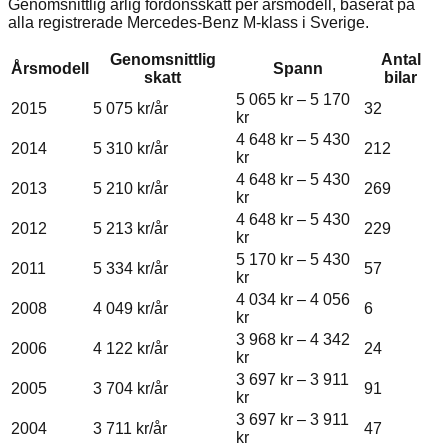
Genomsnittlig årlig fordonsskatt per årsmodell, baserat på
alla registrerade
Mercedes-Benz
M-klass
i Sverige.
Genomsnittlig
Antal
Årsmodell
Spann
skatt
bilar
5 065 kr
–
5 170
2015
5 075 kr
/år
32
kr
4 648 kr
–
5 430
2014
5 310 kr
/år
212
kr
4 648 kr
–
5 430
2013
5 210 kr
/år
269
kr
4 648 kr
–
5 430
2012
5 213 kr
/år
229
kr
5 170 kr
–
5 430
2011
5 334 kr
/år
57
kr
4 034 kr
–
4 056
2008
4 049 kr
/år
6
kr
3 968 kr
–
4 342
2006
4 122 kr
/år
24
kr
3 697 kr
–
3 911
2005
3 704 kr
/år
91
kr
3 697 kr
–
3 911
2004
3 711 kr
/år
47
kr