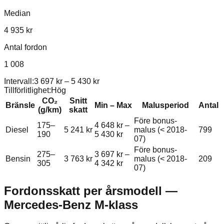
Median
4 935 kr
Antal fordon
1 008
Intervall:
3 697 kr
–
5 430 kr
Tillförlitlighet:
Hög
CO₂
Snitt
Bränsle
Min – Max
Malusperiod
Antal
(g/km)
skatt
Före bonus-
175–
4 648 kr
–
Diesel
5 241 kr
malus (< 2018-
799
190
5 430 kr
07)
Före bonus-
275–
3 697 kr
–
Bensin
3 763 kr
malus (< 2018-
209
305
4 342 kr
07)
Fordonsskatt per årsmodell —
Mercedes-Benz
M-klass