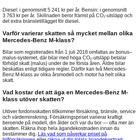
Diesel: i genomsnitt 5 241 kr per år. Bensin: i genomsnitt
3 763 kr per år. Skillnaden beror främst på CO₂-utsläpp och
det extra bränsletillägget för diesel.
Varför varierar skatten så mycket mellan olika
Mercedes-Benz M-klass?
Bilar som registrerades från 1 juli 2018 omfattas av bonus–
malus-systemet, där bilar med höga CO₂-utsläpp betalar
förhöjd skatt (malus) under de tre första åren. Äldre bilar
beskattas enligt tidigare regler. Därför kan två Mercedes-
Benz M-klass av olika årsmodell och motor ha helt olika
skatt.
Vad kostar det att äga en Mercedes-Benz M-
klass utöver skatten?
Utöver fordonsskatten tillkommer försäkring, bränsle, service
och värdeminskning. Försäkringspriset varierar kraftigt
beroende på modell, din ålder och var du bor — ofta mer än
skatten. Räkna ihop hela ägandekostnaden innan du
bestämmer dig.
Läs vad som påverkar priset på
bilförsäkringen
eller
räkna ut din totala ägandekostnad
.