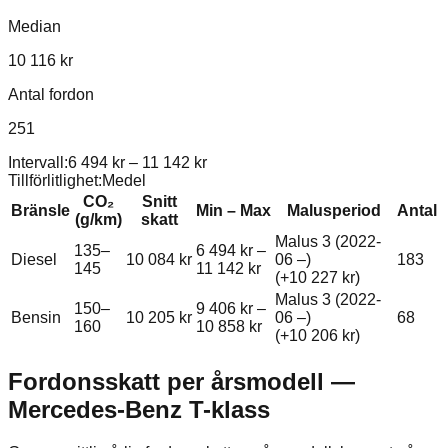
Median
10 116 kr
Antal fordon
251
Intervall:
6 494 kr
–
11 142 kr
Tillförlitlighet:
Medel
CO₂
Snitt
Bränsle
Min – Max
Malusperiod
Antal
(g/km)
skatt
Malus 3 (2022-
135–
6 494 kr
–
Diesel
10 084 kr
06 –)
183
145
11 142 kr
(+
10 227 kr
)
Malus 3 (2022-
150–
9 406 kr
–
Bensin
10 205 kr
06 –)
68
160
10 858 kr
(+
10 206 kr
)
Fordonsskatt per årsmodell —
Mercedes-Benz
T-klass