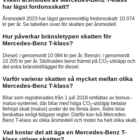
har lägst fordonsskatt?
Årsmodell 2023 har lägst genomsnittlig fordonsskatt: 10 074
kr per år. Se tabellen ovan för skatten per årsmodell.
Hur påverkar bränsletypen skatten för
Mercedes-Benz T-klass?
Diesel: i genomsnitt 10 084 kr per år. Bensin: i genomsnitt
10 205 kr per år. Skillnaden beror främst på CO₂-utsläpp och
det extra bränsletillägget för diesel.
Varför varierar skatten så mycket mellan olika
Mercedes-Benz T-klass?
Bilar som registrerades från 1 juli 2018 omfattas av bonus–
malus-systemet, där bilar med höga CO₂-utsläpp betalar
förhöjd skatt (malus) under de tre första åren. Äldre bilar
beskattas enligt tidigare regler. Därför kan två Mercedes-
Benz T-klass av olika årsmodell och motor ha helt olika skatt.
Vad kostar det att äga en Mercedes-Benz T-
klass utöver skatten?