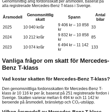
Genomsnittlig årlig fordonsskatt per årsmodell, baserat på
alla registrerade
Mercedes-Benz
T-klass
i Sverige.
Genomsnittlig
Antal
Årsmodell
Spann
skatt
bilar
9 406 kr
–
10 858
2025
10 040 kr
/år
33
kr
9 832 kr
–
10 858
2024
10 212 kr
/år
85
kr
6 494 kr
–
11 142
2023
10 074 kr
/år
133
kr
Vanliga frågor om skatt för
Mercedes-
Benz
T-klass
Vad kostar skatten för Mercedes-Benz T-klass?
Den genomsnittliga fordonsskatten för Mercedes-Benz T-
klass är 10 116 kr per år, baserat på 251 registrerade fordon i
Sverige. Skatten varierar mellan 6 494 kr och 11 142 kr
beroende på årsmodell, bränsletyp och CO₂-utsläpp.
Vilken årsmodell av Mercedes-Benz T-klass