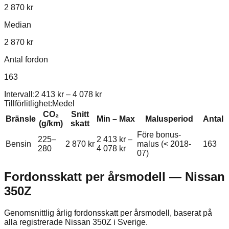
2 870 kr
Median
2 870 kr
Antal fordon
163
Intervall:
2 413 kr
–
4 078 kr
Tillförlitlighet:
Medel
CO₂
Snitt
Bränsle
Min – Max
Malusperiod
Antal
(g/km)
skatt
Före bonus-
225–
2 413 kr
–
Bensin
2 870 kr
malus (< 2018-
163
280
4 078 kr
07)
Fordonsskatt per årsmodell —
Nissan
350Z
Genomsnittlig årlig fordonsskatt per årsmodell, baserat på
alla registrerade
Nissan
350Z
i Sverige.