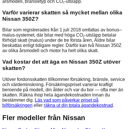
årsmodell, bränsletyp och CO₂-utsläpp.
Varför varierar skatten så mycket mellan olika
Nissan 350Z?
Bilar som registrerades från 1 juli 2018 omfattas av bonus–
malus-systemet, där bilar med höga CO₂-utsläpp betalar
förhöjd skatt (malus) under de tre första åren. Äldre bilar
beskattas enligt tidigare regler. Därför kan två Nissan 350Z
av olika årsmodell och motor ha helt olika skatt.
Vad kostar det att äga en Nissan 350Z utöver
skatten?
Utöver fordonsskatten tillkommer försäkring, bränsle, service
och värdeminskning. Försäkringspriset varierar kraftigt
beroende på modell, din ålder och var du bor — ofta mer än
skatten. Räkna ihop hela ägandekostnaden innan du
bestämmer dig.
Läs vad som påverkar priset på
bilförsäkringen
eller
räkna ut din totala ägandekostnad
.
Fler modeller från
Nissan