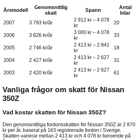
Genomsnittlig
Antal
Årsmodell
Spann
skatt
bilar
2 912 kr
–
4 078
2007
3 793 kr
/år
20
kr
3 000 kr
–
4 078
2006
3 626 kr
/år
33
kr
2 413 kr
–
2 841
2005
2 746 kr
/år
18
kr
2 413 kr
–
2 627
2004
2 427 kr
/år
31
kr
2 413 kr
–
2 627
2003
2 420 kr
/år
61
kr
Vanliga frågor om skatt för
Nissan
350Z
Vad kostar skatten för Nissan 350Z?
Den genomsnittliga fordonsskatten för Nissan 350Z är 2 870
kr per år, baserat på 163 registrerade fordon i Sverige.
Skatten varierar mellan 2 413 kr och 4 078 kr beroende på