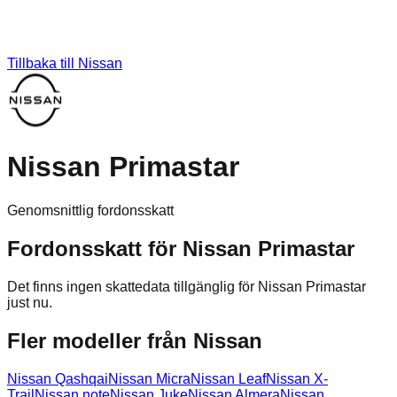
Tillbaka till
Nissan
Nissan Primastar
Genomsnittlig fordonsskatt
Fordonsskatt för
Nissan
Primastar
Det finns ingen skattedata tillgänglig för
Nissan
Primastar
just nu.
Fler modeller från
Nissan
Nissan
Qashqai
Nissan
Micra
Nissan
Leaf
Nissan
X-
Trail
Nissan
note
Nissan
Juke
Nissan
Almera
Nissan