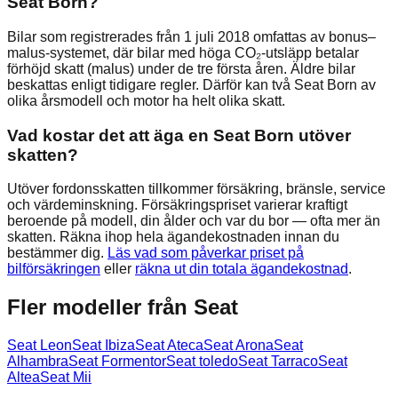
Seat Born?
Bilar som registrerades från 1 juli 2018 omfattas av bonus–
malus-systemet, där bilar med höga CO₂-utsläpp betalar
förhöjd skatt (malus) under de tre första åren. Äldre bilar
beskattas enligt tidigare regler. Därför kan två Seat Born av
olika årsmodell och motor ha helt olika skatt.
Vad kostar det att äga en Seat Born utöver
skatten?
Utöver fordonsskatten tillkommer försäkring, bränsle, service
och värdeminskning. Försäkringspriset varierar kraftigt
beroende på modell, din ålder och var du bor — ofta mer än
skatten. Räkna ihop hela ägandekostnaden innan du
bestämmer dig.
Läs vad som påverkar priset på
bilförsäkringen
eller
räkna ut din totala ägandekostnad
.
Fler modeller från
Seat
Seat
Leon
Seat
Ibiza
Seat
Ateca
Seat
Arona
Seat
Alhambra
Seat
Formentor
Seat
toledo
Seat
Tarraco
Seat
Altea
Seat
Mii