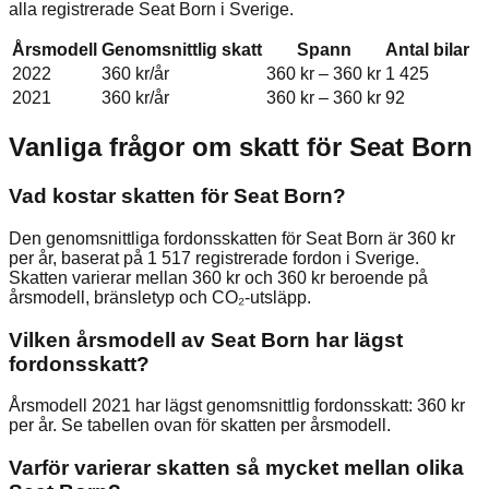
alla registrerade
Seat
Born
i Sverige.
Årsmodell
Genomsnittlig skatt
Spann
Antal bilar
2022
360 kr
/år
360 kr
–
360 kr
1 425
2021
360 kr
/år
360 kr
–
360 kr
92
Vanliga frågor om skatt för
Seat
Born
Vad kostar skatten för Seat Born?
Den genomsnittliga fordonsskatten för Seat Born är 360 kr
per år, baserat på 1 517 registrerade fordon i Sverige.
Skatten varierar mellan 360 kr och 360 kr beroende på
årsmodell, bränsletyp och CO₂-utsläpp.
Vilken årsmodell av Seat Born har lägst
fordonsskatt?
Årsmodell 2021 har lägst genomsnittlig fordonsskatt: 360 kr
per år. Se tabellen ovan för skatten per årsmodell.
Varför varierar skatten så mycket mellan olika