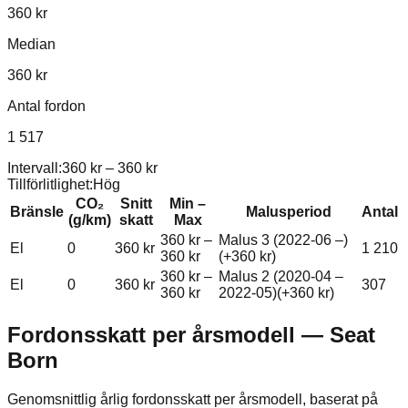
360 kr
Median
360 kr
Antal fordon
1 517
Intervall:
360 kr
–
360 kr
Tillförlitlighet:
Hög
CO₂
Snitt
Min –
Bränsle
Malusperiod
Antal
(g/km)
skatt
Max
360 kr
–
Malus 3 (2022-06 –)
El
0
360 kr
1 210
360 kr
(+
360 kr
)
360 kr
–
Malus 2 (2020-04 –
El
0
360 kr
307
360 kr
2022-05)
(+
360 kr
)
Fordonsskatt per årsmodell —
Seat
Born
Genomsnittlig årlig fordonsskatt per årsmodell, baserat på