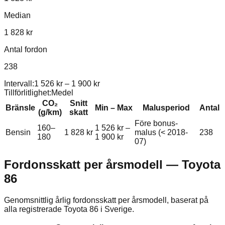
Median
1 828 kr
Antal fordon
238
Intervall:
1 526 kr
–
1 900 kr
Tillförlitlighet:
Medel
CO₂
Snitt
Bränsle
Min – Max
Malusperiod
Antal
(g/km)
skatt
Före bonus-
160–
1 526 kr
–
Bensin
1 828 kr
malus (< 2018-
238
180
1 900 kr
07)
Fordonsskatt per årsmodell —
Toyota
86
Genomsnittlig årlig fordonsskatt per årsmodell, baserat på
alla registrerade
Toyota
86
i Sverige.