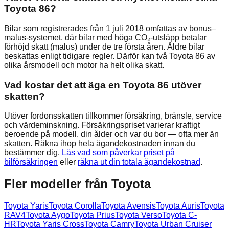
Toyota 86?
Bilar som registrerades från 1 juli 2018 omfattas av bonus–
malus-systemet, där bilar med höga CO₂-utsläpp betalar
förhöjd skatt (malus) under de tre första åren. Äldre bilar
beskattas enligt tidigare regler. Därför kan två Toyota 86 av
olika årsmodell och motor ha helt olika skatt.
Vad kostar det att äga en Toyota 86 utöver
skatten?
Utöver fordonsskatten tillkommer försäkring, bränsle, service
och värdeminskning. Försäkringspriset varierar kraftigt
beroende på modell, din ålder och var du bor — ofta mer än
skatten. Räkna ihop hela ägandekostnaden innan du
bestämmer dig.
Läs vad som påverkar priset på
bilförsäkringen
eller
räkna ut din totala ägandekostnad
.
Fler modeller från
Toyota
Toyota
Yaris
Toyota
Corolla
Toyota
Avensis
Toyota
Auris
Toyota
RAV4
Toyota
Aygo
Toyota
Prius
Toyota
Verso
Toyota
C-
HR
Toyota
Yaris Cross
Toyota
Camry
Toyota
Urban Cruiser