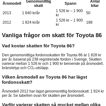
Genomsnittlig
Antal
Årsmodell
Spann
skatt
bilar
1 526 kr
–
1 900
2013
1 840 kr
/år
50
kr
1 526 kr
–
1 900
2012
1 824 kr
/år
188
kr
Vanliga frågor om skatt för
Toyota
86
Vad kostar skatten för Toyota 86?
Den genomsnittliga fordonsskatten för Toyota 86 är 1 828 kr
per år, baserat på 238 registrerade fordon i Sverige. Skatten
varierar mellan 1 526 kr och 1 900 kr beroende på årsmodell,
bränsletyp och CO₂-utsläpp.
Vilken årsmodell av Toyota 86 har lägst
fordonsskatt?
Årsmodell 2012 har lägst genomsnittlig fordonsskatt: 1 824 kr
per år. Se tabellen ovan för skatten per årsmodell.
Varför varierar skatten så mycket mellan olika