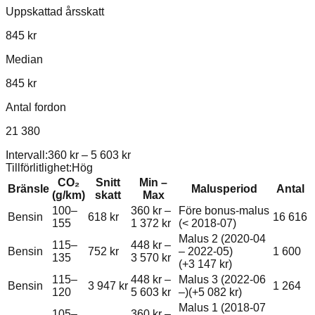
Uppskattad årsskatt
845 kr
Median
845 kr
Antal fordon
21 380
Intervall:
360 kr
–
5 603 kr
Tillförlitlighet:
Hög
CO₂
Snitt
Min –
Bränsle
Malusperiod
Antal
(g/km)
skatt
Max
100–
360 kr
–
Före bonus-malus
Bensin
618 kr
16 616
155
1 372 kr
(< 2018-07)
Malus 2 (2020-04
115–
448 kr
–
Bensin
752 kr
– 2022-05)
1 600
135
3 570 kr
(+
3 147 kr
)
115–
448 kr
–
Malus 3 (2022-06
Bensin
3 947 kr
1 264
120
5 603 kr
–)
(+
5 082 kr
)
Malus 1 (2018-07
105–
360 kr
–