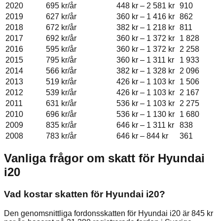
2020
695 kr
/år
448 kr
–
2 581 kr
910
2019
627 kr
/år
360 kr
–
1 416 kr
862
2018
672 kr
/år
382 kr
–
1 218 kr
811
2017
692 kr
/år
360 kr
–
1 372 kr
1 828
2016
595 kr
/år
360 kr
–
1 372 kr
2 258
2015
795 kr
/år
360 kr
–
1 311 kr
1 933
2014
566 kr
/år
382 kr
–
1 328 kr
2 096
2013
519 kr
/år
426 kr
–
1 103 kr
1 506
2012
539 kr
/år
426 kr
–
1 103 kr
2 167
2011
631 kr
/år
536 kr
–
1 103 kr
2 275
2010
696 kr
/år
536 kr
–
1 130 kr
1 680
2009
835 kr
/år
646 kr
–
1 311 kr
838
2008
783 kr
/år
646 kr
–
844 kr
361
Vanliga frågor om skatt för
Hyundai
i20
Vad kostar skatten för Hyundai i20?
Den genomsnittliga fordonsskatten för Hyundai i20 är 845 kr