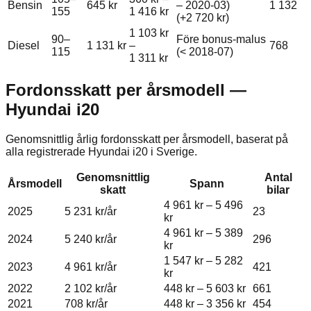
Bensin
645 kr
– 2020-03)
1 132
155
1 416 kr
(+
2 720 kr
)
1 103 kr
90–
Före bonus-malus
Diesel
1 131 kr
–
768
115
(< 2018-07)
1 311 kr
Fordonsskatt per årsmodell —
Hyundai
i20
Genomsnittlig årlig fordonsskatt per årsmodell, baserat på
alla registrerade
Hyundai
i20
i Sverige.
Genomsnittlig
Antal
Årsmodell
Spann
skatt
bilar
4 961 kr
–
5 496
2025
5 231 kr
/år
23
kr
4 961 kr
–
5 389
2024
5 240 kr
/år
296
kr
1 547 kr
–
5 282
2023
4 961 kr
/år
421
kr
2022
2 102 kr
/år
448 kr
–
5 603 kr
661
2021
708 kr
/år
448 kr
–
3 356 kr
454