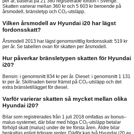
per år, baserat på 21 380 registrerade fordon i Sverige.
Skatten varierar mellan 360 kr och 5 603 kr beroende på
årsmodell, bränsletyp och CO₂-utsläpp.
Vilken årsmodell av Hyundai i20 har lägst
fordonsskatt?
Årsmodell 2013 har lägst genomsnittlig fordonsskatt: 519 kr
per år. Se tabellen ovan för skatten per årsmodell.
Hur påverkar bränsletypen skatten för Hyundai
i20?
Bensin: i genomsnitt 834 kr per år. Diesel: i genomsnitt 1 131
kr per år. Skillnaden beror främst på CO₂-utsläpp och det
extra bränsletillägget för diesel.
Varför varierar skatten så mycket mellan olika
Hyundai i20?
Bilar som registrerades från 1 juli 2018 omfattas av bonus–
malus-systemet, där bilar med höga CO₂-utsläpp betalar
förhöjd skatt (malus) under de tre första åren. Äldre bilar
beskattas enligt tidigare regler. Därför kan två Hyundai i20 av