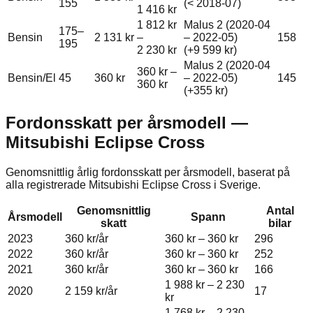
155
(< 2018-07)
1 416 kr
1 812 kr
Malus 2 (2020-04
175–
Bensin
2 131 kr
–
– 2022-05)
158
195
2 230 kr
(+
9 599 kr
)
Malus 2 (2020-04
360 kr
–
Bensin/El
45
360 kr
– 2022-05)
145
360 kr
(+
355 kr
)
Fordonsskatt per årsmodell —
Mitsubishi
Eclipse Cross
Genomsnittlig årlig fordonsskatt per årsmodell, baserat på
alla registrerade
Mitsubishi
Eclipse Cross
i Sverige.
Genomsnittlig
Antal
Årsmodell
Spann
skatt
bilar
2023
360 kr
/år
360 kr
–
360 kr
296
2022
360 kr
/år
360 kr
–
360 kr
252
2021
360 kr
/år
360 kr
–
360 kr
166
1 988 kr
–
2 230
2020
2 159 kr
/år
17
kr
1 768 kr
–
2 230