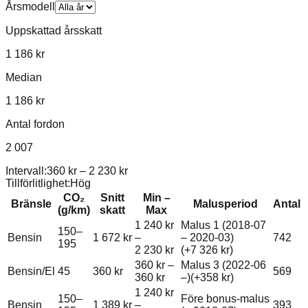
Årsmodell
Uppskattad årsskatt
1 186 kr
Median
1 186 kr
Antal fordon
2 007
Intervall:
360 kr
–
2 230 kr
Tillförlitlighet:
Hög
CO₂
Snitt
Min –
Bränsle
Malusperiod
Antal
(g/km)
skatt
Max
1 240 kr
Malus 1 (2018-07
150–
Bensin
1 672 kr
–
– 2020-03)
742
195
2 230 kr
(+
7 326 kr
)
360 kr
–
Malus 3 (2022-06
Bensin/El
45
360 kr
569
360 kr
–)
(+
358 kr
)
1 240 kr
150–
Före bonus-malus
Bensin
1 389 kr
–
393