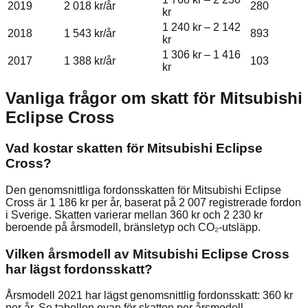
2019
2 018 kr
/år
280
kr
1 240 kr
–
2 142
2018
1 543 kr
/år
893
kr
1 306 kr
–
1 416
2017
1 388 kr
/år
103
kr
Vanliga frågor om skatt för
Mitsubishi
Eclipse Cross
Vad kostar skatten för Mitsubishi Eclipse
Cross?
Den genomsnittliga fordonsskatten för Mitsubishi Eclipse
Cross är 1 186 kr per år, baserat på 2 007 registrerade fordon
i Sverige. Skatten varierar mellan 360 kr och 2 230 kr
beroende på årsmodell, bränsletyp och CO₂-utsläpp.
Vilken årsmodell av Mitsubishi Eclipse Cross
har lägst fordonsskatt?
Årsmodell 2021 har lägst genomsnittlig fordonsskatt: 360 kr
per år. Se tabellen ovan för skatten per årsmodell.