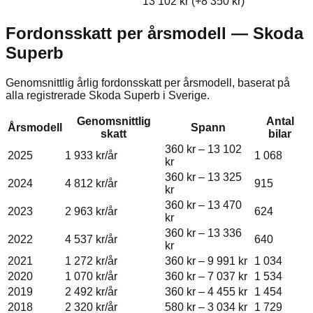
13 102 kr
(+
8 350 kr
)
Fordonsskatt per årsmodell —
Skoda
Superb
Genomsnittlig årlig fordonsskatt per årsmodell, baserat på
alla registrerade
Skoda
Superb
i Sverige.
Genomsnittlig
Antal
Årsmodell
Spann
skatt
bilar
360 kr
–
13 102
2025
1 933 kr
/år
1 068
kr
360 kr
–
13 325
2024
4 812 kr
/år
915
kr
360 kr
–
13 470
2023
2 963 kr
/år
624
kr
360 kr
–
13 336
2022
4 537 kr
/år
640
kr
2021
1 272 kr
/år
360 kr
–
9 991 kr
1 034
2020
1 070 kr
/år
360 kr
–
7 037 kr
1 534
2019
2 492 kr
/år
360 kr
–
4 455 kr
1 454
2018
2 320 kr
/år
580 kr
–
3 034 kr
1 729