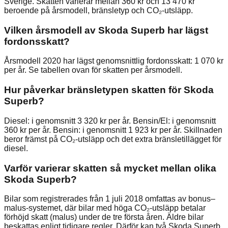
Sverige. Skatten varierar mellan 360 kr och 13 470 kr
beroende på årsmodell, bränsletyp och CO₂-utsläpp.
Vilken årsmodell av Skoda Superb har lägst
fordonsskatt?
Årsmodell 2020 har lägst genomsnittlig fordonsskatt: 1 070 kr
per år. Se tabellen ovan för skatten per årsmodell.
Hur påverkar bränsletypen skatten för Skoda
Superb?
Diesel: i genomsnitt 3 320 kr per år. Bensin/El: i genomsnitt
360 kr per år. Bensin: i genomsnitt 1 923 kr per år. Skillnaden
beror främst på CO₂-utsläpp och det extra bränsletillägget för
diesel.
Varför varierar skatten så mycket mellan olika
Skoda Superb?
Bilar som registrerades från 1 juli 2018 omfattas av bonus–
malus-systemet, där bilar med höga CO₂-utsläpp betalar
förhöjd skatt (malus) under de tre första åren. Äldre bilar
beskattas enligt tidigare regler. Därför kan två Skoda Superb