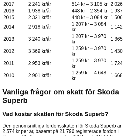
2017
2 241 kr
/år
514 kr
–
3 105 kr
2 026
2016
1 938 kr
/år
448 kr
–
2 354 kr
1 937
2015
2 321 kr
/år
448 kr
–
3 084 kr
1 506
1 207 kr
–
3 084
2014
2 918 kr
/år
1 142
kr
1 207 kr
–
3 970
2013
3 240 kr
/år
1 365
kr
1 259 kr
–
3 970
2012
3 369 kr
/år
1 430
kr
1 259 kr
–
3 970
2011
2 953 kr
/år
1 724
kr
1 259 kr
–
4 648
2010
2 901 kr
/år
1 668
kr
Vanliga frågor om skatt för
Skoda
Superb
Vad kostar skatten för Skoda Superb?
Den genomsnittliga fordonsskatten för Skoda Superb är
2 574 kr per år, baserat på 21 796 registrerade fordon i