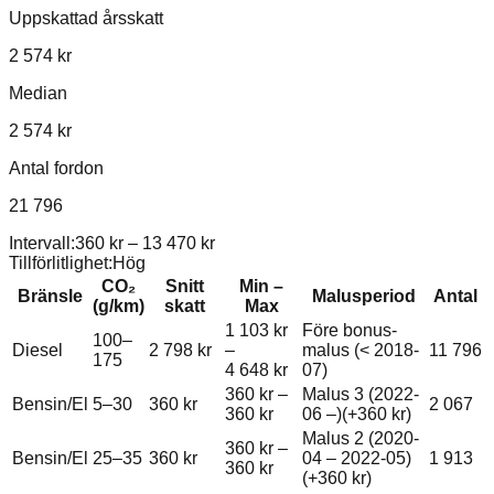
Uppskattad årsskatt
2 574 kr
Median
2 574 kr
Antal fordon
21 796
Intervall:
360 kr
–
13 470 kr
Tillförlitlighet:
Hög
CO₂
Snitt
Min –
Bränsle
Malusperiod
Antal
(g/km)
skatt
Max
1 103 kr
Före bonus-
100–
Diesel
2 798 kr
–
malus (< 2018-
11 796
175
4 648 kr
07)
360 kr
–
Malus 3 (2022-
Bensin/El
5–30
360 kr
2 067
360 kr
06 –)
(+
360 kr
)
Malus 2 (2020-
360 kr
–
Bensin/El
25–35
360 kr
04 – 2022-05)
1 913
360 kr
(+
360 kr
)