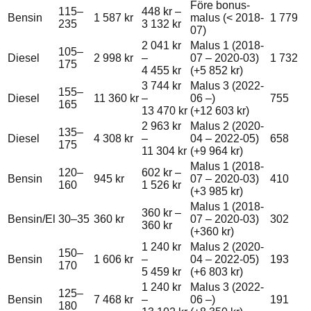
Före bonus-
115–
448 kr
–
Bensin
1 587 kr
malus (< 2018-
1 779
235
3 132 kr
07)
2 041 kr
Malus 1 (2018-
105–
Diesel
2 998 kr
–
07 – 2020-03)
1 732
175
4 455 kr
(+
5 852 kr
)
3 744 kr
Malus 3 (2022-
155–
Diesel
11 360 kr
–
06 –)
755
165
13 470 kr
(+
12 603 kr
)
2 963 kr
Malus 2 (2020-
135–
Diesel
4 308 kr
–
04 – 2022-05)
658
175
11 304 kr
(+
9 964 kr
)
Malus 1 (2018-
120–
602 kr
–
Bensin
945 kr
07 – 2020-03)
410
160
1 526 kr
(+
3 985 kr
)
Malus 1 (2018-
360 kr
–
Bensin/El
30–35
360 kr
07 – 2020-03)
302
360 kr
(+
360 kr
)
1 240 kr
Malus 2 (2020-
150–
Bensin
1 606 kr
–
04 – 2022-05)
193
170
5 459 kr
(+
6 803 kr
)
1 240 kr
Malus 3 (2022-
125–
Bensin
7 468 kr
–
06 –)
191
180