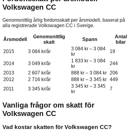
Volkswagen
CC
Genomsnittlig årlig fordonsskatt per årsmodell, baserat på
alla registrerade
Volkswagen
CC
i Sverige.
Genomsnittlig
Antal
Årsmodell
Spann
skatt
bilar
3 084 kr
–
3 084
2015
3 084 kr
/år
19
kr
1 833 kr
–
3 084
2014
3 049 kr
/år
244
kr
2013
2 607 kr
/år
888 kr
–
3 084 kr
206
2012
2 716 kr
/år
888 kr
–
3 345 kr
449
3 345 kr
–
3 345
2011
3 345 kr
/år
7
kr
Vanliga frågor om skatt för
Volkswagen
CC
Vad kostar skatten för Volkswagen CC?