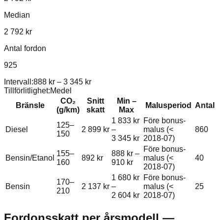
Median
2 792 kr
Antal fordon
925
Intervall:
888 kr
–
3 345 kr
Tillförlitlighet:
Medel
CO₂
Snitt
Min –
Bränsle
Malusperiod
Antal
(g/km)
skatt
Max
1 833 kr
Före bonus-
125–
Diesel
2 899 kr
–
malus (<
860
150
3 345 kr
2018-07)
Före bonus-
155–
888 kr
–
Bensin/Etanol
892 kr
malus (<
40
160
910 kr
2018-07)
1 680 kr
Före bonus-
170–
Bensin
2 137 kr
–
malus (<
25
210
2 604 kr
2018-07)
Fordonsskatt per årsmodell —