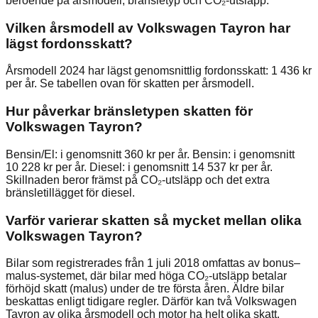
beroende på årsmodell, bränsletyp och CO₂-utsläpp.
Vilken årsmodell av Volkswagen Tayron har
lägst fordonsskatt?
Årsmodell 2024 har lägst genomsnittlig fordonsskatt: 1 436 kr
per år. Se tabellen ovan för skatten per årsmodell.
Hur påverkar bränsletypen skatten för
Volkswagen Tayron?
Bensin/El: i genomsnitt 360 kr per år. Bensin: i genomsnitt
10 228 kr per år. Diesel: i genomsnitt 14 537 kr per år.
Skillnaden beror främst på CO₂-utsläpp och det extra
bränsletillägget för diesel.
Varför varierar skatten så mycket mellan olika
Volkswagen Tayron?
Bilar som registrerades från 1 juli 2018 omfattas av bonus–
malus-systemet, där bilar med höga CO₂-utsläpp betalar
förhöjd skatt (malus) under de tre första åren. Äldre bilar
beskattas enligt tidigare regler. Därför kan två Volkswagen
Tayron av olika årsmodell och motor ha helt olika skatt.