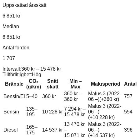
Uppskattad årsskatt
6 851 kr
Median
6 851 kr
Antal fordon
1 707
Intervall:
360 kr
–
15 478 kr
Tillförlitlighet:
Hög
CO₂
Snitt
Min –
Bränsle
Malusperiod
Antal
(g/km)
skatt
Max
360 kr
–
Malus 3 (2022-
Bensin/El
5–40
360 kr
757
360 kr
06 –)
(+
360 kr
)
Malus 3 (2022-
135–
7 294 kr
–
Bensin
10 228 kr
06 –)
554
195
15 478 kr
(+
10 228 kr
)
13 470 kr
Malus 3 (2022-
165–
Diesel
14 537 kr
–
06 –)
396
175
15 071 kr
(+
14 537 kr
)