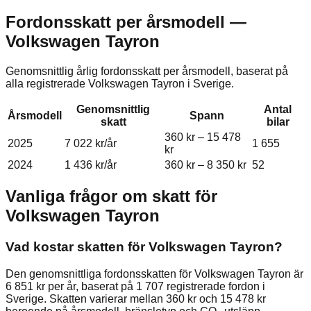
Fordonsskatt per årsmodell —
Volkswagen
Tayron
Genomsnittlig årlig fordonsskatt per årsmodell, baserat på
alla registrerade
Volkswagen
Tayron
i Sverige.
Genomsnittlig
Antal
Årsmodell
Spann
skatt
bilar
360 kr
–
15 478
2025
7 022 kr
/år
1 655
kr
2024
1 436 kr
/år
360 kr
–
8 350 kr
52
Vanliga frågor om skatt för
Volkswagen
Tayron
Vad kostar skatten för Volkswagen Tayron?
Den genomsnittliga fordonsskatten för Volkswagen Tayron är
6 851 kr per år, baserat på 1 707 registrerade fordon i
Sverige. Skatten varierar mellan 360 kr och 15 478 kr