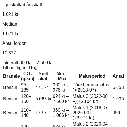
Uppskattad årsskatt
1 021 kr
Median
1 021 kr
Antal fordon
10 327
Intervall:
360 kr
–
7 560 kr
Tillförlitlighet:
Hög
CO₂
Snitt
Min –
Bränsle
Malusperiod
Antal
(g/km)
skatt
Max
95–
360 kr
–
Före bonus-malus
Bensin
471 kr
6 653
135
976 kr
(< 2018-07)
120–
624 kr
–
Malus 3 (2022-06
Bensin
5 063 kr
1 035
150
7 560 kr
–)
(+
6 104 kr
)
Malus 1 (2018-07 –
110–
360 kr
–
Bensin
472 kr
2020-03)
954
140
1 086 kr
(+
2 074 kr
)
Malus 2 (2020-04 –
120–
624 kr
–