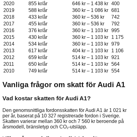
2020
855 kr
/år
646 kr
–
1 438 kr
400
2019
588 kr
/år
360 kr
–
1 086 kr
681
2018
433 kr
/år
360 kr
–
536 kr
742
2017
455 kr
/år
360 kr
–
536 kr
792
2016
376 kr
/år
360 kr
–
1 103 kr
995
2015
430 kr
/år
360 kr
–
1 103 kr
1 175
2014
534 kr
/år
360 kr
–
1 103 kr
979
2013
617 kr
/år
404 kr
–
1 103 kr
1 106
2012
659 kr
/år
514 kr
–
1 103 kr
921
2011
650 kr
/år
514 kr
–
1 103 kr
564
2010
749 kr
/år
514 kr
–
1 103 kr
554
Vanliga frågor om skatt för
Audi
A1
Vad kostar skatten för Audi A1?
Den genomsnittliga fordonsskatten för Audi A1 är 1 021 kr
per år, baserat på 10 327 registrerade fordon i Sverige.
Skatten varierar mellan 360 kr och 7 560 kr beroende på
årsmodell, bränsletyp och CO₂-utsläpp.