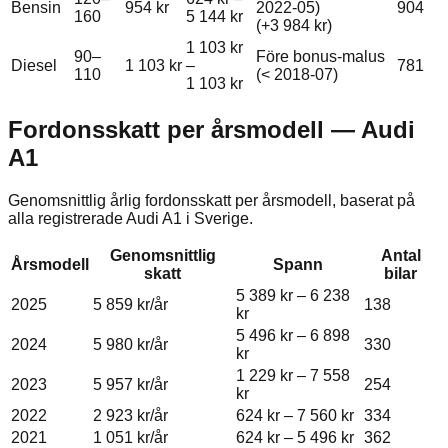
Bensin
954 kr
2022-05)
904
160
5 144 kr
(+
3 984 kr
)
1 103 kr
90–
Före bonus-malus
Diesel
1 103 kr
–
781
110
(< 2018-07)
1 103 kr
Fordonsskatt per årsmodell —
Audi
A1
Genomsnittlig årlig fordonsskatt per årsmodell, baserat på
alla registrerade
Audi
A1
i Sverige.
Genomsnittlig
Antal
Årsmodell
Spann
skatt
bilar
5 389 kr
–
6 238
2025
5 859 kr
/år
138
kr
5 496 kr
–
6 898
2024
5 980 kr
/år
330
kr
1 229 kr
–
7 558
2023
5 957 kr
/år
254
kr
2022
2 923 kr
/år
624 kr
–
7 560 kr
334
2021
1 051 kr
/år
624 kr
–
5 496 kr
362