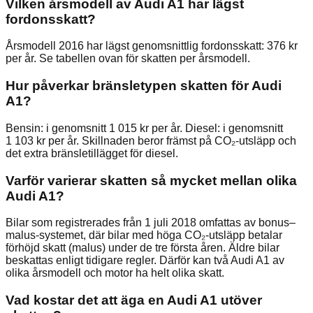
Vilken årsmodell av Audi A1 har lägst
fordonsskatt?
Årsmodell 2016 har lägst genomsnittlig fordonsskatt: 376 kr
per år. Se tabellen ovan för skatten per årsmodell.
Hur påverkar bränsletypen skatten för Audi
A1?
Bensin: i genomsnitt 1 015 kr per år. Diesel: i genomsnitt
1 103 kr per år. Skillnaden beror främst på CO₂-utsläpp och
det extra bränsletillägget för diesel.
Varför varierar skatten så mycket mellan olika
Audi A1?
Bilar som registrerades från 1 juli 2018 omfattas av bonus–
malus-systemet, där bilar med höga CO₂-utsläpp betalar
förhöjd skatt (malus) under de tre första åren. Äldre bilar
beskattas enligt tidigare regler. Därför kan två Audi A1 av
olika årsmodell och motor ha helt olika skatt.
Vad kostar det att äga en Audi A1 utöver