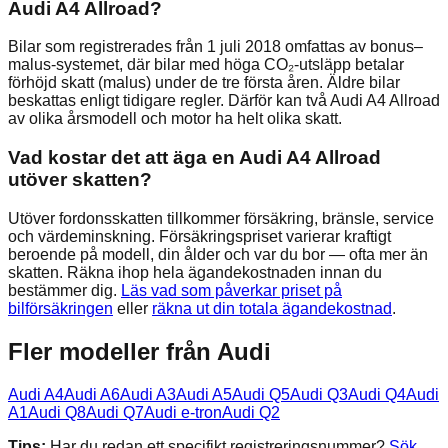
Audi A4 Allroad?
Bilar som registrerades från 1 juli 2018 omfattas av bonus–
malus-systemet, där bilar med höga CO₂-utsläpp betalar
förhöjd skatt (malus) under de tre första åren. Äldre bilar
beskattas enligt tidigare regler. Därför kan två Audi A4 Allroad
av olika årsmodell och motor ha helt olika skatt.
Vad kostar det att äga en Audi A4 Allroad
utöver skatten?
Utöver fordonsskatten tillkommer försäkring, bränsle, service
och värdeminskning. Försäkringspriset varierar kraftigt
beroende på modell, din ålder och var du bor — ofta mer än
skatten. Räkna ihop hela ägandekostnaden innan du
bestämmer dig.
Läs vad som påverkar priset på
bilförsäkringen
eller
räkna ut din totala ägandekostnad
.
Fler modeller från
Audi
Audi
A4
Audi
A6
Audi
A3
Audi
A5
Audi
Q5
Audi
Q3
Audi
Q4
Audi
A1
Audi
Q8
Audi
Q7
Audi
e-tron
Audi
Q2
Tips:
Har du redan ett specifikt registreringsnummer?
Sök