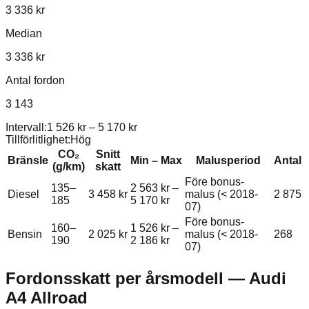
3 336 kr
Median
3 336 kr
Antal fordon
3 143
Intervall:
1 526 kr
–
5 170 kr
Tillförlitlighet:
Hög
CO₂
Snitt
Bränsle
Min – Max
Malusperiod
Antal
(g/km)
skatt
Före bonus-
135–
2 563 kr
–
Diesel
3 458 kr
malus (< 2018-
2 875
185
5 170 kr
07)
Före bonus-
160–
1 526 kr
–
Bensin
2 025 kr
malus (< 2018-
268
190
2 186 kr
07)
Fordonsskatt per årsmodell —
Audi
A4 Allroad