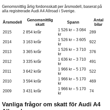
Genomsnittlig årlig fordonsskatt per årsmodell, baserat på
alla registrerade
Audi
A4 Allroad
i Sverige.
Genomsnittlig
Antal
Årsmodell
Spann
skatt
bilar
1 526 kr
–
3 084
2015
2 854 kr
/år
289
kr
1 526 kr
–
3 605
2014
3 163 kr
/år
922
kr
1 526 kr
–
3 710
2013
3 365 kr
/år
376
kr
1 636 kr
–
3 710
2012
3 335 kr
/år
491
kr
1 966 kr
–
5 170
2011
3 642 kr
/år
522
kr
1 966 kr
–
5 170
2010
3 594 kr
/år
469
kr
1 966 kr
–
5 170
2009
3 431 kr
/år
74
kr
Vanliga frågor om skatt för
Audi
A4