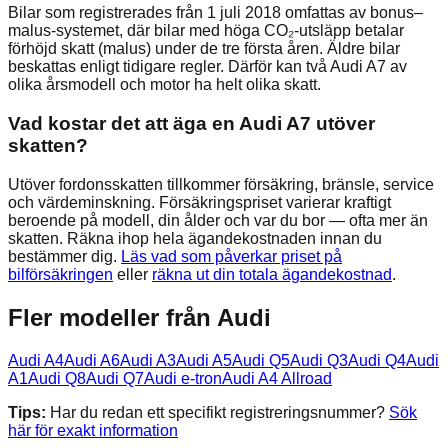
Bilar som registrerades från 1 juli 2018 omfattas av bonus–
malus-systemet, där bilar med höga CO₂-utsläpp betalar
förhöjd skatt (malus) under de tre första åren. Äldre bilar
beskattas enligt tidigare regler. Därför kan två Audi A7 av
olika årsmodell och motor ha helt olika skatt.
Vad kostar det att äga en Audi A7 utöver
skatten?
Utöver fordonsskatten tillkommer försäkring, bränsle, service
och värdeminskning. Försäkringspriset varierar kraftigt
beroende på modell, din ålder och var du bor — ofta mer än
skatten. Räkna ihop hela ägandekostnaden innan du
bestämmer dig.
Läs vad som påverkar priset på
bilförsäkringen
eller
räkna ut din totala ägandekostnad
.
Fler modeller från
Audi
Audi
A4
Audi
A6
Audi
A3
Audi
A5
Audi
Q5
Audi
Q3
Audi
Q4
Audi
A1
Audi
Q8
Audi
Q7
Audi
e-tron
Audi
A4 Allroad
Tips:
Har du redan ett specifikt registreringsnummer?
Sök
här för exakt information