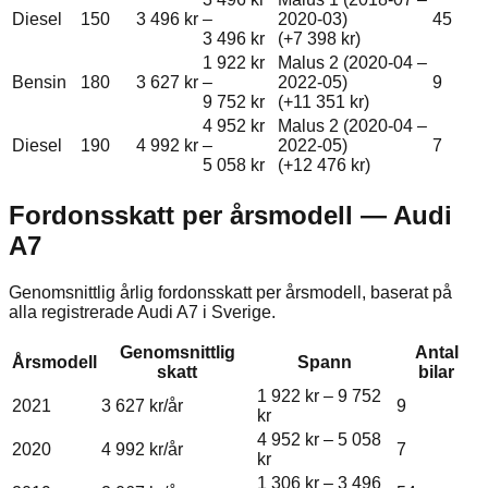
Diesel
150
3 496 kr
–
2020-03)
45
3 496 kr
(+
7 398 kr
)
1 922 kr
Malus 2 (2020-04 –
Bensin
180
3 627 kr
–
2022-05)
9
9 752 kr
(+
11 351 kr
)
4 952 kr
Malus 2 (2020-04 –
Diesel
190
4 992 kr
–
2022-05)
7
5 058 kr
(+
12 476 kr
)
Fordonsskatt per årsmodell —
Audi
A7
Genomsnittlig årlig fordonsskatt per årsmodell, baserat på
alla registrerade
Audi
A7
i Sverige.
Genomsnittlig
Antal
Årsmodell
Spann
skatt
bilar
1 922 kr
–
9 752
2021
3 627 kr
/år
9
kr
4 952 kr
–
5 058
2020
4 992 kr
/år
7
kr
1 306 kr
–
3 496