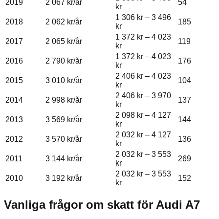
2019
2 067 kr
/år
54
kr
1 306 kr
–
3 496
2018
2 062 kr
/år
185
kr
1 372 kr
–
4 023
2017
2 065 kr
/år
119
kr
1 372 kr
–
4 023
2016
2 790 kr
/år
176
kr
2 406 kr
–
4 023
2015
3 010 kr
/år
104
kr
2 406 kr
–
3 970
2014
2 998 kr
/år
137
kr
2 098 kr
–
4 127
2013
3 569 kr
/år
144
kr
2 032 kr
–
4 127
2012
3 570 kr
/år
136
kr
2 032 kr
–
3 553
2011
3 144 kr
/år
269
kr
2 032 kr
–
3 553
2010
3 192 kr
/år
152
kr
Vanliga frågor om skatt för
Audi
A7