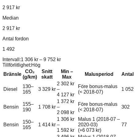
2 917 kr
Median
2 917 kr
Antal fordon
1 492
Intervall:
1 306 kr
–
9 752 kr
Tillförlitlighet:
Hög
CO₂
Snitt
Min –
Bränsle
Malusperiod
Antal
(g/km)
skatt
Max
2 302 kr
130–
Före bonus-malus
Diesel
3 329 kr
–
1 052
165
(< 2018-07)
4 127 kr
1 372 kr
155–
Före bonus-malus
Bensin
1 708 kr
–
302
190
(< 2018-07)
2 098 kr
1 306 kr
Malus 1 (2018-07 –
150–
Bensin
1 414 kr
–
2020-03)
77
165
1 592 kr
(+
6 073 kr
)
3 496 kr
Malus 1 (2018-07 –