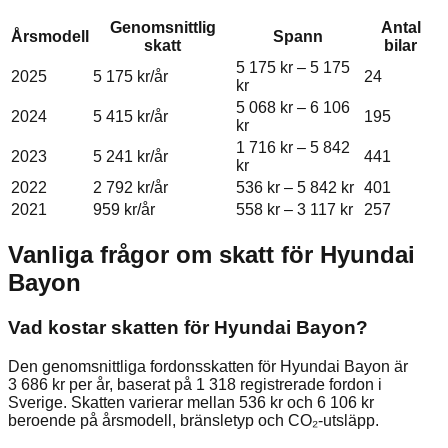
Genomsnittlig
Antal
Årsmodell
Spann
skatt
bilar
5 175 kr
–
5 175
2025
5 175 kr
/år
24
kr
5 068 kr
–
6 106
2024
5 415 kr
/år
195
kr
1 716 kr
–
5 842
2023
5 241 kr
/år
441
kr
2022
2 792 kr
/år
536 kr
–
5 842 kr
401
2021
959 kr
/år
558 kr
–
3 117 kr
257
Vanliga frågor om skatt för
Hyundai
Bayon
Vad kostar skatten för Hyundai Bayon?
Den genomsnittliga fordonsskatten för Hyundai Bayon är
3 686 kr per år, baserat på 1 318 registrerade fordon i
Sverige. Skatten varierar mellan 536 kr och 6 106 kr
beroende på årsmodell, bränsletyp och CO₂-utsläpp.