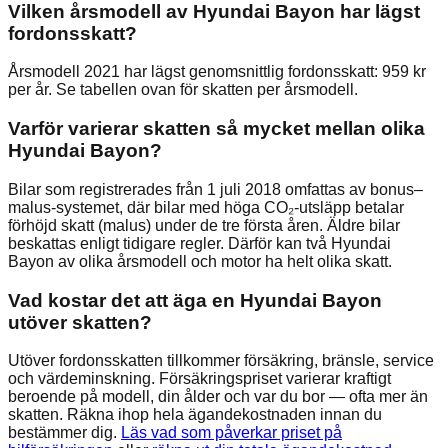
Vilken årsmodell av Hyundai Bayon har lägst
fordonsskatt?
Årsmodell 2021 har lägst genomsnittlig fordonsskatt: 959 kr
per år. Se tabellen ovan för skatten per årsmodell.
Varför varierar skatten så mycket mellan olika
Hyundai Bayon?
Bilar som registrerades från 1 juli 2018 omfattas av bonus–
malus-systemet, där bilar med höga CO₂-utsläpp betalar
förhöjd skatt (malus) under de tre första åren. Äldre bilar
beskattas enligt tidigare regler. Därför kan två Hyundai
Bayon av olika årsmodell och motor ha helt olika skatt.
Vad kostar det att äga en Hyundai Bayon
utöver skatten?
Utöver fordonsskatten tillkommer försäkring, bränsle, service
och värdeminskning. Försäkringspriset varierar kraftigt
beroende på modell, din ålder och var du bor — ofta mer än
skatten. Räkna ihop hela ägandekostnaden innan du
bestämmer dig.
Läs vad som påverkar priset på