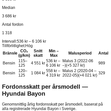
Median
3 686 kr
Antal fordon
1 318
Intervall:
536 kr
–
6 106 kr
Tillförlitlighet:
Hög
CO₂
Snitt
Min –
Bränsle
Malusperiod
Antal
(g/km)
skatt
Max
115–
536 kr
–
Malus 3 (2022-06
Bensin
4 551 kr
989
125
6 106 kr
–)
(+
5 327 kr
)
120–
558 kr
–
Malus 2 (2020-04 –
Bensin
1 084 kr
329
125
4 319 kr
2022-05)
(+
4 021 kr
)
Fordonsskatt per årsmodell —
Hyundai
Bayon
Genomsnittlig årlig fordonsskatt per årsmodell, baserat på
alla registrerade
Hyundai
Bayon
i Sverige.