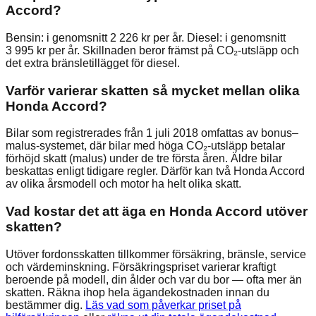
Accord?
Bensin: i genomsnitt 2 226 kr per år. Diesel: i genomsnitt
3 995 kr per år. Skillnaden beror främst på CO₂-utsläpp och
det extra bränsletillägget för diesel.
Varför varierar skatten så mycket mellan olika
Honda Accord?
Bilar som registrerades från 1 juli 2018 omfattas av bonus–
malus-systemet, där bilar med höga CO₂-utsläpp betalar
förhöjd skatt (malus) under de tre första åren. Äldre bilar
beskattas enligt tidigare regler. Därför kan två Honda Accord
av olika årsmodell och motor ha helt olika skatt.
Vad kostar det att äga en Honda Accord utöver
skatten?
Utöver fordonsskatten tillkommer försäkring, bränsle, service
och värdeminskning. Försäkringspriset varierar kraftigt
beroende på modell, din ålder och var du bor — ofta mer än
skatten. Räkna ihop hela ägandekostnaden innan du
bestämmer dig.
Läs vad som påverkar priset på