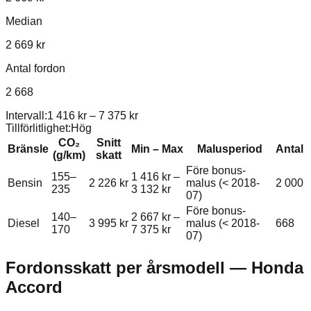
Median
2 669 kr
Antal fordon
2 668
Intervall:
1 416 kr
–
7 375 kr
Tillförlitlighet:
Hög
CO₂
Snitt
Bränsle
Min – Max
Malusperiod
Antal
(g/km)
skatt
Före bonus-
155–
1 416 kr
–
Bensin
2 226 kr
malus (< 2018-
2 000
235
3 132 kr
07)
Före bonus-
140–
2 667 kr
–
Diesel
3 995 kr
malus (< 2018-
668
170
7 375 kr
07)
Fordonsskatt per årsmodell —
Honda
Accord