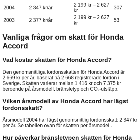
2 199 kr
–
2 627
2004
2 347 kr
/år
307
kr
2 199 kr
–
2 627
2003
2 377 kr
/år
53
kr
Vanliga frågor om skatt för
Honda
Accord
Vad kostar skatten för Honda Accord?
Den genomsnittliga fordonsskatten för Honda Accord är
2 669 kr per år, baserat på 2 668 registrerade fordon i
Sverige. Skatten varierar mellan 1 416 kr och 7 375 kr
beroende på årsmodell, bränsletyp och CO₂-utsläpp.
Vilken årsmodell av Honda Accord har lägst
fordonsskatt?
Årsmodell 2004 har lägst genomsnittlig fordonsskatt: 2 347 kr
per år. Se tabellen ovan för skatten per årsmodell.
Hur påverkar bränsletypen skatten för Honda