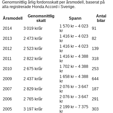
Genomsnittlig årlig fordonsskatt per årsmodell, baserat på
alla registrerade
Honda
Accord
i Sverige.
Genomsnittlig
Antal
Årsmodell
Spann
skatt
bilar
1 570 kr
–
4 023
2014
3 019 kr
/år
91
kr
1 416 kr
–
4 023
2013
2 473 kr
/år
82
kr
1 416 kr
–
4 023
2012
2 523 kr
/år
139
kr
1 416 kr
–
4 388
2011
2 822 kr
/år
318
kr
1 702 kr
–
4 388
2010
2 675 kr
/år
253
kr
1 658 kr
–
4 388
2009
2 437 kr
/år
644
kr
2 076 kr
–
3 647
2007
2 829 kr
/år
187
kr
2 076 kr
–
3 647
2006
2 765 kr
/år
291
kr
2 199 kr
–
7 375
2005
3 197 kr
/år
303
kr